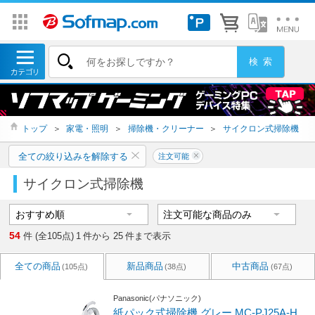
トップ
＞
家電・照明
＞
掃除機・クリーナー
＞
サイクロン式掃除機
全ての絞り込みを解除する
注文可能
サイクロン式掃除機
54
件 (全105点)
1
件から
25
件まで表示
全ての商品
新品商品
中古商品
(105点)
(38点)
(67点)
Panasonic(パナソニック)
紙パック式掃除機 グレー MC-PJ25A-H