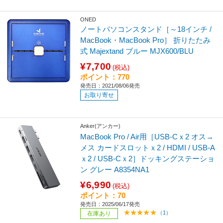
ONED
ノートパソコンスタンド［～18インチ /
MacBook・MacBook Pro］ 折りたたみ
式 Majextand ブルー MJX600/BLU
¥7,700
(税込)
ポイント：770
発売日：2021/08/06発売
お取り寄せ
Anker(アンカー)
MacBook Pro / Air用［USB-Cｘ2 オス→
メス カードスロットｘ2 / HDMI / USB-A
ｘ2 / USB-Cｘ2］ドッキングステーショ
ン グレー A8354NA1
¥6,990
(税込)
ポイント：70
発売日：2025/06/17発売
（1）
在庫あり