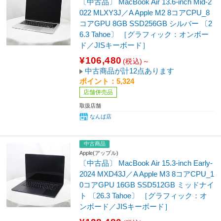
〔中古品〕 MacBook Air 13.6-inch Mid-2
022 MLXY3J／A Apple M2 8コアCPU_8
コアGPU 8GB SSD256GB シルバー 〔2
6.3 Tahoe〕 ［グラフィック：オンボー
ド／JISキーボード］
¥106,480
(税込)～
中古商品が計12点あります
ポイント：5,324
店舗併売品
取扱店舗
なんば店
中古商品
Apple(アップル)
〔中古品〕 MacBook Air 15.3-inch Early-
2024 MXD43J／A Apple M3 8コアCPU_1
0コアGPU 16GB SSD512GB ミッドナイ
ト 〔26.3 Tahoe〕 ［グラフィック：オ
ンボード／JISキーボード］