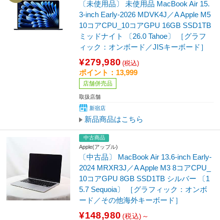
〔未使用品〕 未使用品 MacBook Air 15.
3-inch Early-2026 MDVK4J／A Apple M5
10コアCPU_10コアGPU 16GB SSD1TB
ミッドナイト 〔26.0 Tahoe〕 ［グラフ
ィック：オンボード／JISキーボード］
¥279,980
(税込)
ポイント：13,999
店舗併売品
取扱店舗
新宿店
新品商品はこちら
中古商品
Apple(アップル)
〔中古品〕 MacBook Air 13.6-inch Early-
2024 MRXR3J／A Apple M3 8コアCPU_
10コアGPU 8GB SSD1TB シルバー 〔1
5.7 Sequoia〕 ［グラフィック：オンボ
ード／その他海外キーボード］
¥148,980
(税込)～