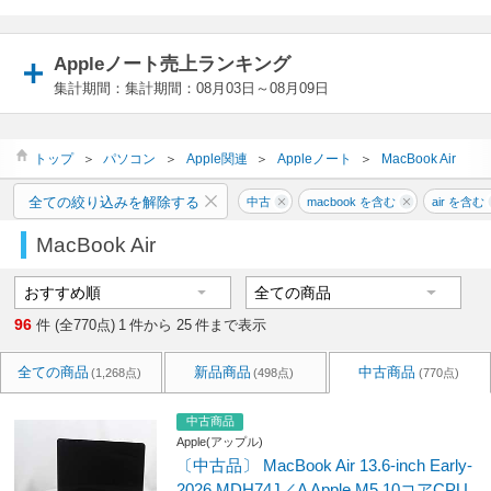
Appleノート売上ランキング
集計期間：集計期間：08月03日～08月09日
トップ
＞
パソコン
＞
Apple関連
＞
Appleノート
＞
MacBook Air
全ての絞り込みを解除する
中古
macbook を含む
air を含む
MacBook Air
96
件 (全770点)
1
件から
25
件まで表示
全ての商品
新品商品
中古商品
(1,268点)
(498点)
(770点)
中古商品
Apple(アップル)
〔中古品〕 MacBook Air 13.6-inch Early-
2026 MDH74J／A Apple M5 10コアCPU