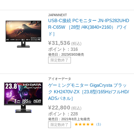
JAPANNEXT
USB-C接続 PCモニター JN-IPS282UHD
R-C65W ［28型 /4K(3840×2160） /ワイ
ド］
¥31,536
(税込)
ポイント：316
発売日：2023/03/03発売
限定数終了
アイオーデータ
ゲーミングモニター GigaCrysta ブラッ
ク KH2470V-ZX［23.8型/165Hz/フルHD/
ADSパネル］
¥22,800
(税込)
ポイント：228
発売日：2021年8月上旬発売
（1）
限定数終了