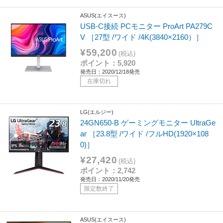
ASUS(エイスース)
USB-C接続 PCモニター ProArt PA279C
V ［27型 /ワイド /4K(3840×2160）］
¥59,200
(税込)
ポイント：5,920
発売日：2020/12/18発売
在庫切れ
LG(エルジー)
24GN650-B ゲーミングモニター UltraGe
ar ［23.8型 /ワイド /フルHD(1920×108
0)］
¥27,420
(税込)
ポイント：2,742
発売日：2020/11/20発売
限定数終了
ASUS(エイスース)