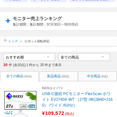
モニター売上ランキング
集計期間：集計期間：07月30日～08月05日
トップ
＞
ピボット回転対応
20
件 (全20点)
1
件から
20
件まで表示
全ての商品
新品商品
中古商品
(20点)
(20点)
(0点)
EIZO(エイゾー)
USB-C接続 PCモニター FlexScan ホワ
イト EV2740X-WT ［27型 /4K(3840×216
0） /ワイド /61Hz］
¥109,572
(税込)