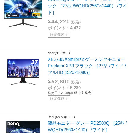
ック ［27型 /WQHD(2560×1440） /ワイ
ド］
¥44,220
(税込)
ポイント：4,422
限定数終了
Acer(エイサー)
XB273GXbmiiprzx ゲーミングモニター
Predator XB3 ブラック ［27型 /ワイド /
フルHD(1920×1080)］
¥52,800
(税込)
ポイント：5,280
発売日：2020年03月上旬発売
限定数終了
BenQ(ベンキュー)
液晶モニター グレー PD2500Q ［25型 /
WQHD(2560×1440） /ワイド］