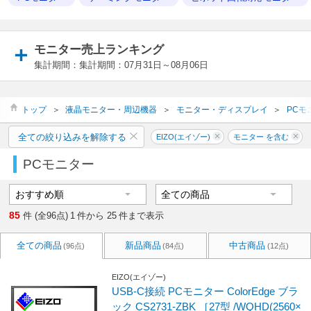
モニター売上ランキング
集計期間：集計期間：07月31日～08月06日
トップ
＞
液晶モニター・周辺機器
＞
モニター・ディスプレイ
＞
PCモ
全ての絞り込みを解除する
EIZO(エイゾー)
モニター を含む
PCモニター
85
件 (全96点)
1
件から
25
件まで表示
全ての商品
新品商品
中古商品
(96点)
(84点)
(12点)
EIZO(エイゾー)
USB-C接続 PCモニター ColorEdge ブラ
ック CS2731-ZBK ［27型 /WQHD(2560×