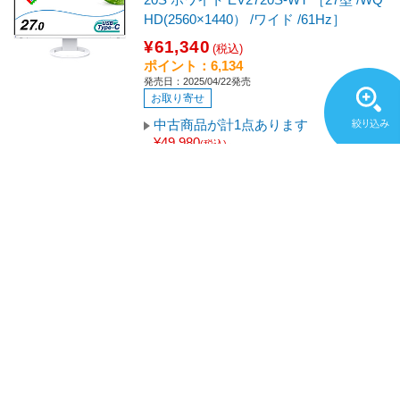
HD(2560×1440） /ワイド /61Hz］
¥61,340
(税込)
ポイント：6,134
発売日：2025/04/22発売
お取り寄せ
中古商品が計1点あります
¥49,980
(税込)～
EIZO(エイゾー)
USB-C接続 PCモニター FlexScan ホワ
イト EV3895-WT ［37.5型 /UWQHD+(38
40×1600） /ワイド /曲面型 /61Hz］
¥190,000
(税込)
ポイント：1,900
発売日：2020年10月16日発売
数量限定
EIZO(エイゾー)
USB-C接続 PCモニター FlexScan ブラ