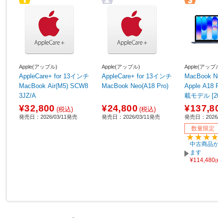
Apple(アップル)
Apple(アップル)
Apple(アップ
AppleCare+ for 13インチ
AppleCare+ for 13インチ
MacBook Neo 1
MacBook Air(M5) SCW8
MacBook Neo(A18 Pro)
Apple A1
3JZ/A
載モデル [
ル/SSD 5
¥32,800
¥24,800
¥137,8
(税込)
(税込)
GB/6コア
発売日：2026/03/11発売
発売日：2026/03/11発売
発売日：2026/
PU] インデ
数量限定
J/A 【sof0
中古商品が
ます
¥114,480