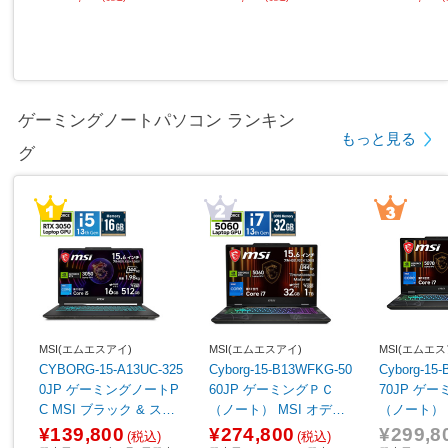
ゲーミングノートパソコン ランキン
もっと見る
グ
MSI(エムエスアイ)
MSI(エムエスアイ)
MSI(エムエス
CYBORG-15-A13UC-325
Cyborg-15-B13WFKG-50
Cyborg-15
0JP ゲーミングノートP
60JP ゲーミングＰＣ
70JP ゲ
C MSI ブラック & スケ
（ノート） MSI オデッ
（ノート） オデッセイ
ルトン ［15.6型 /Window
セイグレイ & スケルトン
レイ & スケ
¥139,800
¥274,800
¥299,8
(税込)
(税込)