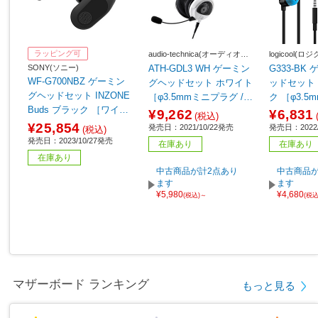
ラッピング可
audio-technica(オーディオテ
logicool(ロ
クニカ)
SONY(ソニー)
ATH-GDL3 WH ゲーミン
G333-BK
WF-G700NBZ ゲーミン
グヘッドセット ホワイト
ッドセット 
グヘッドセット INZONE
［φ3.5mmミニプラグ /両
ク ［φ3.
Buds ブラック ［ワイヤ
耳 /ヘッドバンドタイ
＋USB-C 
¥9,262
¥6,831
(税込)
レス（Bluetooth＋USB-
プ］
タイプ］ 【
¥25,854
発売日：2021/10/22発売
発売日：2022/
(税込)
C） /両耳 /イヤホンタイ
発売日：2023/10/27発売
在庫あり
在庫あり
プ］
在庫あり
中古商品が計2点あり
中古商品が
ます
ます
¥5,980
¥4,680
(税込)～
(税
マザーボード ランキング
もっと見る