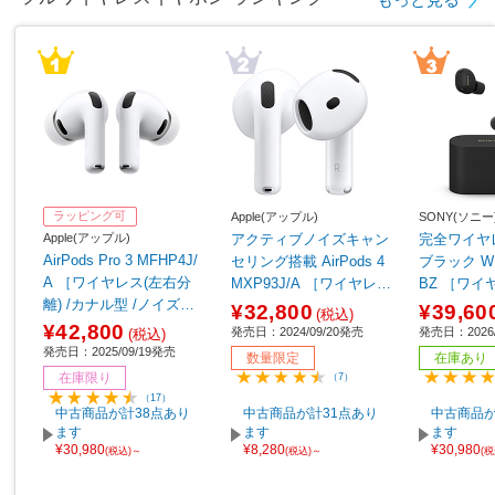
ラッピング可
Apple(アップル)
SONY(ソニー
Apple(アップル)
アクティブノイズキャン
完全ワイヤ
AirPods Pro 3 MFHP4J/
セリング搭載 AirPods 4
ブラック WF
A ［ワイヤレス(左右分
MXP93J/A ［ワイヤレス
BZ ［ワイ
離) /カナル型 /ノイズキ
(左右分離) /インナーイヤ
離) /カナル
¥32,800
¥39,60
(税込)
ャンセリング対応 /Bluet
ー型 /ノイズキャンセリ
ャンセリング対
¥42,800
発売日：2024/09/20発売
発売日：2026/
(税込)
ooth対応］
ング対応 /Bluetooth対
ooth対応］
発売日：2025/09/19発売
数量限定
在庫あり
応］ 【sof001】
在庫限り
（7）
（17）
中古商品が計38点あり
中古商品が計31点あり
中古商品が
ます
ます
ます
¥30,980
¥8,280
¥30,980
(税込)～
(税込)～
(