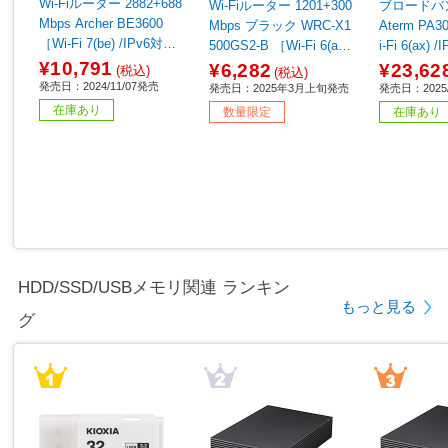
Wi-Fiルーター 2882+688
Wi-Fiルーター 1201+300
ブロードバ
Mbps Archer BE3600
Mbps ブラック WRC-X1
Aterm PA3000D4AX ［W
［Wi-Fi 7(be) /IPv6対
500GS2-B ［Wi-Fi 6(ax)
i-Fi 6(ax)
応］
/IPv6対応］ 【sof001】
¥10,791
¥6,282
¥23,62
(税込)
(税込)
発売日：2024/11/07発売
発売日：2025年3月上旬発売
発売日：2025/
在庫あり
数量限定
在庫あり
HDD/SSD/USBメモリ関連 ランキン
もっと見る
グ