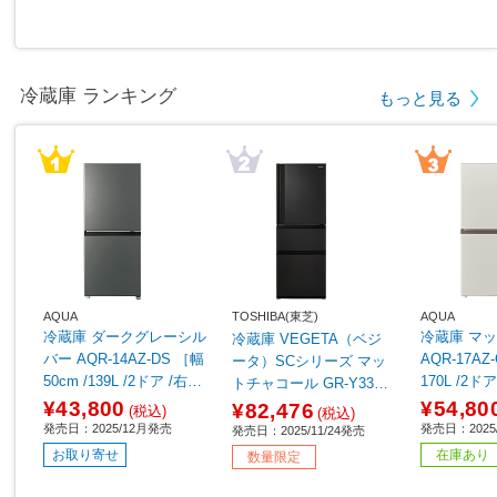
冷蔵庫 ランキング
もっと見る
AQUA
TOSHIBA(東芝)
AQUA
冷蔵庫 ダークグレーシル
冷蔵庫 マットグレージュ
冷蔵庫 VEGETA（ベジ
バー AQR-14AZ-DS ［幅
AQR-17AZ
ータ）SCシリーズ マッ
50cm /139L /2ドア /右開
170L /2
トチャコール GR-Y33SC
きタイプ /2025年］
プ /2025年
(KZ) ［幅60cm /326L /3
¥43,800
¥54,80
¥82,476
(税込)
(税込)
ドア /右開きタイプ /202
発売日：2025/12月発売
発売日：2025
発売日：2025/11/24発売
5年］【基本設置料金セ
お取り寄せ
在庫あり
数量限定
ット】