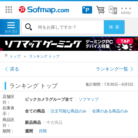
トップ
＞
ランキング トップ
戻る
ランキング一覧
集計期間：7月30日～8月5日
ランキング トップ
店舗区
ビックカメラグループ全て
ソフマップ
分：
在庫表
全ての商品
注文可能な商品のみ
在庫のある商品のみ
示：
商品区
新品商品
中古商品
分：
期間：
週間
月間