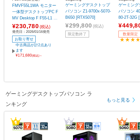
ゲーミングデスクトップ
ゲーミング
FMVF55L1WA モニター
パソコン Z1-9700x-5070-
パソコン 40D
一体型デスクトップPC F
B650 [RTX5070]
80-2T-32G 
MV Desktop F F55-L1 ホ
【sof001】
ワイト ［23.8型 /Window
¥299,800
¥449,8
¥230,780
(税込)
(税込)
s11 Home /AMD Ryzen5
発売日：2026/01/16発売
限定数終了
数量限定
/メモリ：16GB /SSD：5
お取り寄せ
12GB /Microsoft 365 Per
中古商品が計2点あり
sonal /2026年1月モデ
ます
¥171,680
ル］
(税込)～
ゲーミングデスクトップパソコン ラ
もっと見る
ンキング