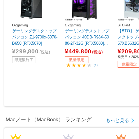
OZgaming
OZgaming
STORM
ゲーミングデスクトップ
ゲーミングデスクトップ
【BTO】 
パソコン Z1-9700x-5070-
パソコン 40DB-R98X-50
スクトップパ
B650 [RTX5070]
80-2T-32G [RTX5080]
57XB5632G
【sof001】
060 8GB] 
¥299,800
¥449,800
¥209,8
(税込)
(税込)
発売日：202
限定数終了
数量限定
数量限定
（1）
Macノート（MacBook） ランキング
もっと見る