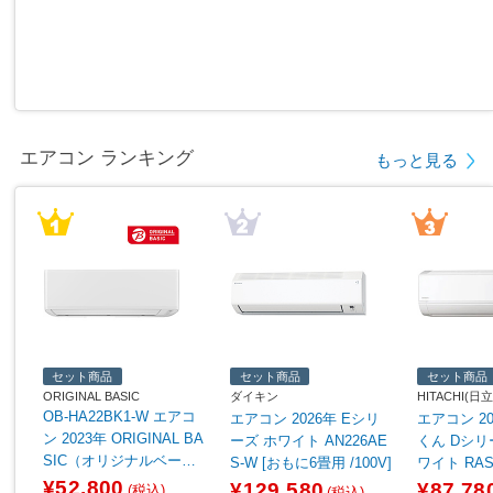
エアコン ランキング
もっと見る
セット商品
セット商品
セット商品
ORIGINAL BASIC
ダイキン
HITACHI(日立
OB-HA22BK1-W エアコ
エアコン 2026年 Eシリ
エアコン 2
ン 2023年 ORIGINAL BA
ーズ ホワイト AN226AE
くん Dシリ
SIC（オリジナルベーシ
S-W [おもに6畳用 /100V]
ワイト RAS-
ック） ホワイト [おもに
[おもに6畳用 
¥52,800
¥129,580
¥87,78
(税込)
(税込)