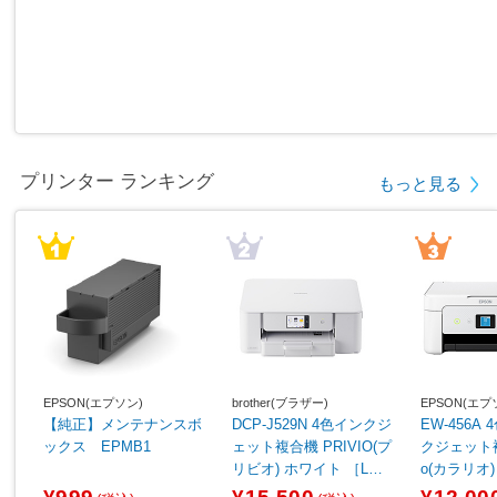
プリンター ランキング
もっと見る
EPSON(エプソン)
brother(ブラザー)
EPSON(エプ
【純正】メンテナンスボ
DCP-J529N 4色インクジ
EW-456A
ックス EPMB1
ェット複合機 PRIVIO(プ
クジェット複合
リビオ) ホワイト ［L判
o(カラリオ
～A4］
［カード／