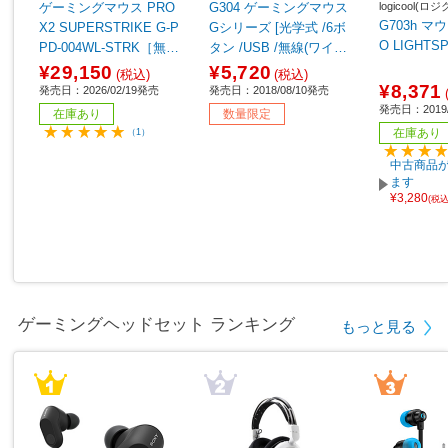
logicool(ロ
ゲーミングマウス PRO
G304 ゲーミングマウス
G703h マウ
X2 SUPERSTRIKE G-P
Gシリーズ [光学式 /6ボ
O LIGHTS
PD-004WL-STRK［無線
タン /USB /無線(ワイヤ
(ワイヤレス) /5ボタン /U
レス)] 【sof001】
¥29,150
¥5,720
(税込)
(税込)
SB ］
¥8,371
発売日：2026/02/19発売
発売日：2018/08/10発売
発売日：2019/
在庫あり
数量限定
在庫あり
（1）
中古商品が
ます
¥3,280
(税
ゲーミングヘッドセット ランキング
もっと見る