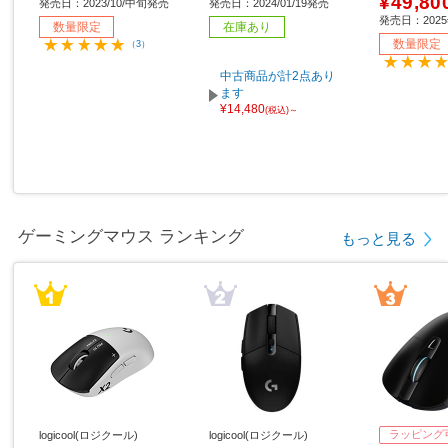
¥49,80
発売日：2023/10/中旬発売
発売日：2024/01/19発売
0）/200H
発売日：202
数量限定
在庫あり
属］
数量限定
（3）
中古商品が計2点あり
ます
¥14,480
(税込)～
ゲーミングマウス ランキング
もっと見る
ラッピング
logicool(ロジクール)
logicool(ロジクール)