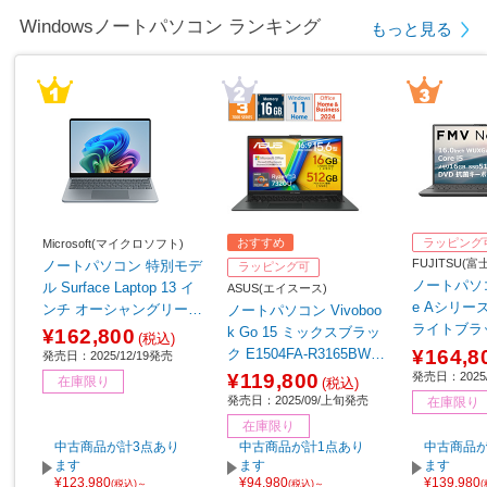
Windowsノートパソコン ランキング
もっと見る
おすすめ
ラッピング
Microsoft(マイクロソフト)
FUJITSU(
ノートパソコン 特別モデ
ラッピング可
ノートパソコ
ル Surface Laptop 13 イ
ASUS(エイスース)
e Aシリーズ 
ンチ オーシャングリーン
ノートパソコン Vivoboo
ライトブラッ
EP2-30766 【sof001】
k Go 15 ミックスブラッ
¥162,800
(税込)
K3BB
¥164,8
ク E1504FA-R3165BWS
発売日：2025/12/19発売
［15.6型 /Windows11 Ho
発売日：2025/
¥119,800
在庫限り
(税込)
me /AMD Ryzen 3 /メモ
発売日：2025/09/上旬発売
在庫限り
リ：16GB /SSD：512GB
在庫限り
/Office Home and Busine
中古商品が計3点あり
中古商品が計1点あり
中古商品が
ss /日本語版キーボード /
ます
ます
ます
¥123,980
¥94,980
¥139,980
2025年9月モデル］
(税込)～
(税込)～