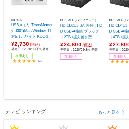
KIOXIA
BUFFALO(バッファロー）
BUFFALO
USBメモリ TransMemor
HD-CD2U3-BA 外付けHD
HD-CD4U
y U301(Mac/Windows11
D USB-A接続 ブラック
D USB-A接続 ブ
対応) ホワイト KUC-3A0
［2TB /据え置き型］
［4TB /
32GW ［32GB /USB Typ
64】
¥2,730
¥24,800
¥27,80
(税込)
(税込)
eA /USB3.2 /キャップ
発売日：2020/05/下旬発売
発売日：2020/03/上旬発売
発売日：2020
式］
在庫あり
在庫限り
在庫限り
（1）
テレビ ランキング
もっと見る