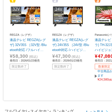
REGZA（レグザ）
REGZA（レグザ）
Panasonic
液晶テレビ REGZA(レグ
液晶テレビ REGZA(レグ
液晶テレビ 
ザ) 32V35S ［32V型 /Blu
ザ) 24V35S ［24V型 /Blu
ラ) TH-32J
etooth対応 /フルハイビ
etooth対応 /ハイビジョ
ハイビジョ
ジョン /YouTube対応］
ン /YouTube対応］
¥58,300
¥47,300
¥47,08
(税込)
(税込)
発売日：2026/01/23発売
発売日：2026/01/23発売
発売日：2021/
限定数終了
限定数終了
数量限定
中古商品が
ます
¥24,580
(
フルワイヤレスイヤホン ランキング
もっと見る