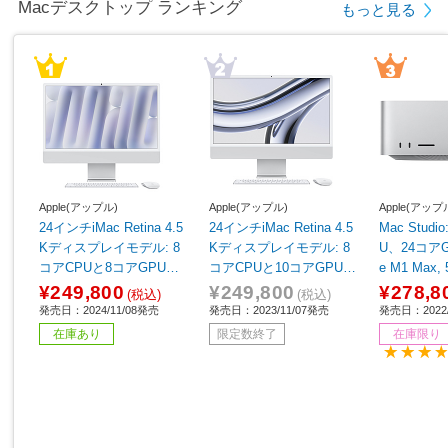
Macデスクトップ ランキング
もっと見る
Apple(アップル)
Apple(アップル)
Apple(アップ
24インチiMac Retina 4.5
24インチiMac Retina 4.5
Mac Studi
Kディスプレイモデル: 8
Kディスプレイモデル: 8
U、24コアG
コアCPUと8コアGPUを
コアCPUと10コアGPUを
e M1 Max,
搭載したApple M4チッ
搭載したApple M3チッ
¥249,800
¥249,800
¥278,8
(税込)
(税込)
プ, 16GB, 256GB SSD -
プ, 512GB SSD - シルバ
発売日：2024/11/08発売
発売日：2023/11/07発売
発売日：2022/
シルバー シルバー MWU
ー シルバー MQRK3J/A
在庫あり
限定数終了
在庫限り
C3J/A
［23.5型 /Apple M3 /メ
モリ：8GB /SSD：512G
B /2023年11月モデル］