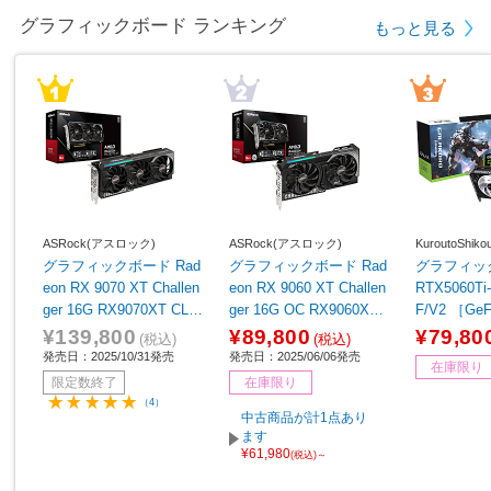
グラフィックボード ランキング
もっと見る
ASRock(アスロック)
ASRock(アスロック)
KuroutoShi
グラフィックボード Rad
グラフィックボード Rad
グラフィックボ
eon RX 9070 XT Challen
eon RX 9060 XT Challen
RTX5060Ti
ger 16G RX9070XT CL 1
ger 16G OC RX9060XT
F/V2 ［Ge
6G ［Radeon RXシリー
CL 16GO ［Radeon RX
リーズ /8G
¥139,800
¥89,800
¥79,80
(税込)
(税込)
ズ /16GB］
シリーズ /16GB］
発売日：2025/10/31発売
発売日：2025/06/06発売
在庫限り
限定数終了
在庫限り
（4）
中古商品が計1点あり
ます
¥61,980
(税込)～