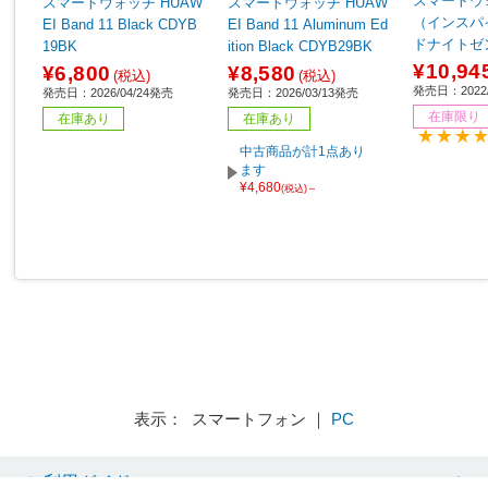
スマートウォッ
スマートウォッチ HUAW
スマートウォッチ HUAW
（インスパイア
EI Band 11 Black CDYB
EI Band 11 Aluminum Ed
ドナイトゼン
19BK
ition Black CDYB29BK
K-FRCJK
¥10,94
¥6,800
¥8,580
(税込)
(税込)
発売日：2022/
発売日：2026/04/24発売
発売日：2026/03/13発売
在庫限り
在庫あり
在庫あり
中古商品が計1点あり
ます
¥4,680
(税込)～
表示： スマートフォン ｜
PC
ご利用ガイド