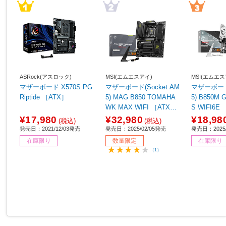
ASRock(アスロック)
MSI(エムエスアイ)
MSI(エムエス
マザーボード X570S PG
マザーボード(Socket AM
マザーボード(
Riptide ［ATX］
5) MAG B850 TOMAHA
5) B850M GAMING PLU
WK MAX WIFI ［ATX］
S WIFI6E 
【sof001】
¥17,980
¥32,980
¥18,98
(税込)
(税込)
発売日：2021/12/03発売
発売日：2025/02/05発売
発売日：2025/
在庫限り
数量限定
在庫限り
（1）