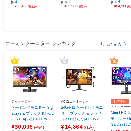
ます
ます
ます
¥68,480
¥69,980
¥84,980
(税込)～
(税込)～
(
ゲーミングモニター ランキング
もっと見る
おすすめ
アイオーデータ
AOC(エーオーシー)
アイオーデー
ゲーミングモニター Gig
24G4/11 ゲーミングモニ
Mini LE
aCrysta ブラック KH-GD
ター ブラック & レッド
モニター Gig
Q271JA[27型/180Hz/WQ
［23.8型 /フルHD(1920×
GDQ271J
HD/AHVAパネル]
1080) /ワイド /180Hz］
¥30,008
¥14,364
(税込)
(税込)
［27型/WQH