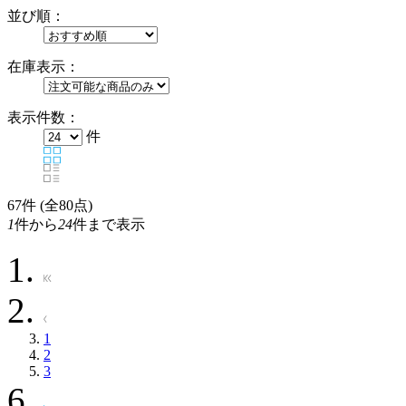
並び順：
在庫表示：
表示件数：
件
67
件 (全80点)
1
件から
24
件まで表示
1
2
3