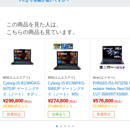
PCより性能が低いですか？
この商品を見た人は、
こちらの商品も見ています。
MSI(エムエスアイ)
MSI(エムエスアイ)
Acer(エイサー)
Cyborg-15-B13WGKG-
Cyborg-15-B13WFKG-
PHN16S-I51-N73Z56 
5070JP ゲーミングＰ
5060JP ゲーミングＰ
redator Helios Neo/16
Ｃ（ノート） オデッセ
Ｃ（ノート） MSI オ
CU7-356H/RTX5060/3
イグレイ & スケルトン
デッセイグレイ & スケ
2/1T/w11 ［Copilot+ P
¥299,800
¥274,800
¥576,800
(税込)
(税込)
(税込)
［15.6型 /Windows11
ルトン ［15.6型 /Wind
C /16.0型 /Windows11
29,980ポイント
27,480ポイント
57,680ポイント
Home /intel Core i7 /メ
ows11 Home /intel Cor
Home /intel Core Ultra
数量限定
在庫あり
数量限定
モリ：32GB /SSD：1
e i7 /メモリ：32GB /S
7 /メモリ：32GB /SS
TB /日本語版キーボー
SD：1TB /日本語版キ
D：1TB /Officeソフト
ド /2026年4月モデル］
ーボード /2026年4月モ
なし /日本語版キーボ