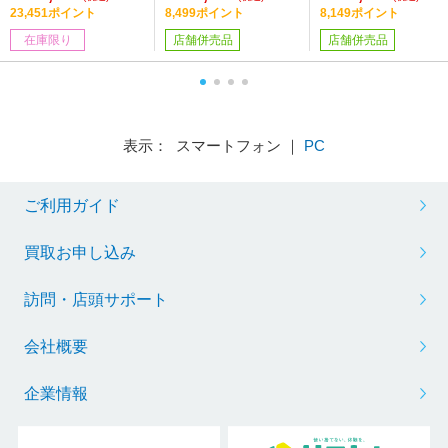
ore i7 /メモリ：16GB /
orce RTX 4060 Laptop
3060 Laptop(6GB)／1
23,451ポイント
8,499ポイント
8,149ポイント
SSD：512GB /日本語
(8GB)／15.6インチ／
5.6インチ／Windows
在庫限り
店舗併売品
店舗併売品
版キーボード /2022年1
Windows11 Home］
1 Home］
2月モデル］
表示： スマートフォン ｜
PC
ご利用ガイド
買取お申し込み
訪問・店頭サポート
会社概要
企業情報