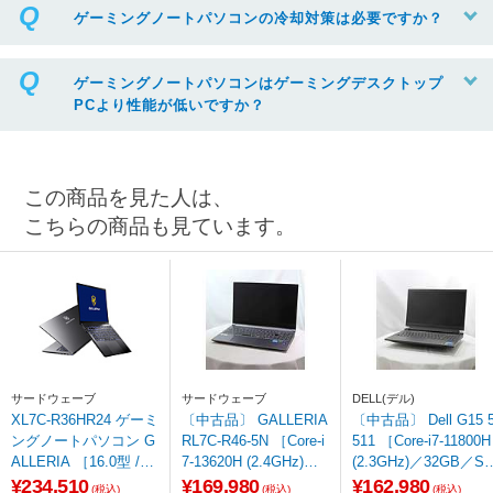
ゲーミングノートパソコンの冷却対策は必要ですか？
ゲーミングノートパソコンはゲーミングデスクトップ
PCより性能が低いですか？
この商品を見た人は、
こちらの商品も見ています。
サードウェーブ
サードウェーブ
DELL(デル)
XL7C-R36HR24 ゲーミ
〔中古品〕 GALLERIA
〔中古品〕 Dell G15 
ングノートパソコン G
RL7C-R46-5N ［Core-i
511 ［Core-i7-11800H
ALLERIA ［16.0型 /Wi
7-13620H (2.4GHz)／3
(2.3GHz)／32GB／S
ndows11 Home /intel C
2GB／SSD1TB／GeF
D1TB／GeForce RTX
¥234,510
¥169,980
¥162,980
(税込)
(税込)
(税込)