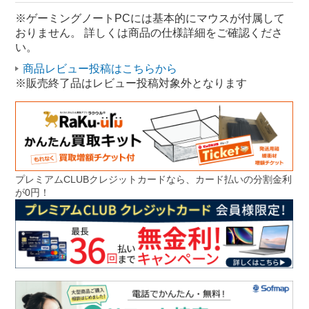
RTX 4060 ノートパソコン
※ゲーミングノートPCには基本的にマウスが付属して
おりません。 詳しくは商品の仕様詳細をご確認くださ
ゲーミングノートPC RTX 4060
い。
商品レビュー投稿はこちらから
※販売終了品はレビュー投稿対象外となります
プレミアムCLUBクレジットカードなら、カード払いの分割金利
が0円！