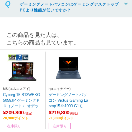
ゲーミングノートパソコンはゲーミングデスクトップ
PCより性能が低いですか？
この商品を見た人は、
こちらの商品も見ています。
MSI(エムエスアイ)
hp(エイチピー)
Cyborg-15-B13WEKG-
ゲーミングノートパソ
5059JP ゲーミングＰ
コン Victus Gaming La
Ｃ（ノート） オデッセ
ptop15-fa1000 G1モデ
イグレイ & スケルトン
ル パフォーマンスブル
¥209,800
¥219,800
(税込)
(税込)
［15.6型 /Windows11
ー 806Z9PA-AACF[RT
20,980ポイント
21,980ポイント
Home /intel Core i7 /メ
X4050]
在庫限り
在庫限り
モリ：16GB /SSD：1