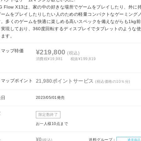
G Flow X13は、家の中の好きな場所でゲームをプレイしたり、外に
ゲームをプレイしたりしたい人のための軽量コンパクトなゲーミングノ
す。多くのゲームを快適に楽しめる高いスペックを備えながらも1kg
を実現しており、360度回転するディスプレイでタブレットのような
きます。
フマップ特価
¥219,800
(税込)
消費税¥19,981
税抜¥199,819
フマップポイント
21,980ポイントサービス
(税込価格の10％分)
売日
2023/05/01発売
庫
限定数終了
お一人様10点まで
料
¥0
送料グループ：
(税込)
通常商品