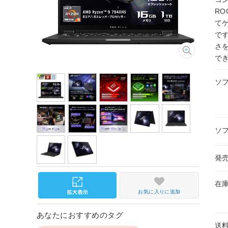
RO
て
で
さ
で
ソ
ソ
発
在
お気に入りに追加
あなたにおすすめのタグ
送