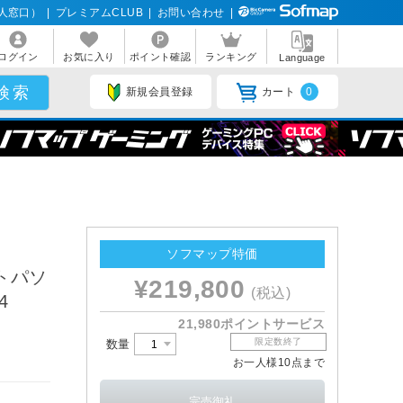
人窓口）
|
プレミアムCLUB
|
お問い合わせ
|
ログイン
お気に入り
ポイント確認
ランキング
Language
新規会員登録
カート
0
ソフマップ特価
ートパソ
¥219,800
(税込)
4
21,980ポイントサービス
限定数終了
数量
お一人様10点まで