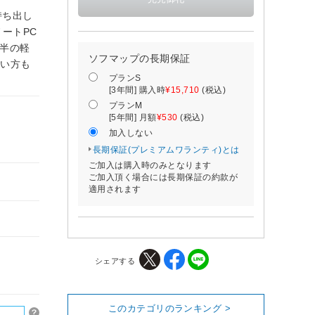
持ち出し
ートPC
前半の軽
ソフマップの長期保証
使い方も
プランS
[3年間] 購入時
¥15,710
(税込)
プランM
[5年間] 月額
¥530
(税込)
加入しない
長期保証(プレミアムワランティ)とは
ご加入は購入時のみとなります
ご加入頂く場合には長期保証の約款が
適用されます
シェアする
このカテゴリのランキング >