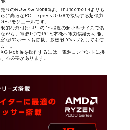
可能
売りのROG XG Mobileは、Thunderbolt 4よりも
らに高速なPCI Express 3.0x8で接続する超強力
なGPUモジュールです。
一般的な外付けGPUの7%程度の超小型サイズであ
りながら、電源1つでPCと本機へ電力供給が可能。
豊富なI/Oポートも搭載、多機能I/Oハブとしても使
えます。
XG Mobileを操作するには、電源コンセントに接
続する必要があります。