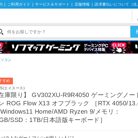
約
|
ご利用ガイド
|
サービス＆サポート
|
店舗情報
|
請求書払いについて（法
パソコン
すすめ
US(エイスース)
在庫限り】 GV302XU-R9R4050 ゲーミングノ
ン ROG Flow X13 オフブラック ［RTX 4050/13.
Windows11 Home/AMD Ryzen 9/メモリ：
6GB/SSD：1TB/日本語版キーボード］
ンパクトなゲームマシンが欲しい人に!