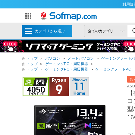
利用規
カテゴリから選ぶ
トップ
＞
パソコン
＞
ノートパソコン
＞
ゲーミングノート
トップ
＞
ゲーミングPC・周辺機器
＞
トップ
＞
ゲーミングPC・周辺機器
＞
ゲーミングノートPC
お
AS
【
コ
型/
1
コ