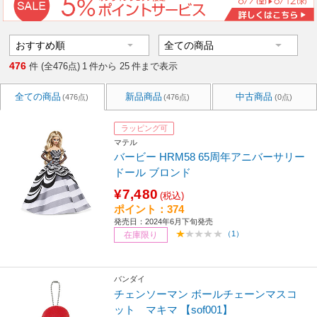
476
件 (全476点)
1
件から
25
件まで表示
全ての商品
新品商品
中古商品
(476点)
(476点)
(0点)
ラッピング可
マテル
バービー HRM58 65周年アニバーサリー
ドール ブロンド
¥7,480
(税込)
ポイント：374
発売日：2024年6月下旬発売
（1）
在庫限り
バンダイ
チェンソーマン ボールチェーンマスコ
ット マキマ 【sof001】