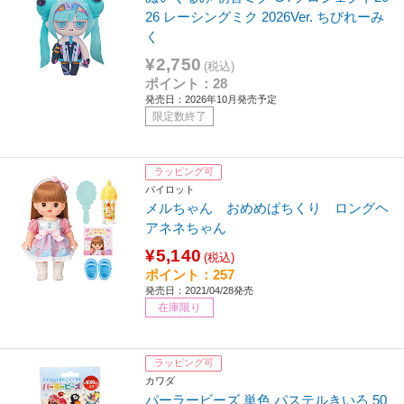
26 レーシングミク 2026Ver. ちびれーみ
く
¥2,750
(税込)
ポイント：28
発売日：2026年10月発売予定
限定数終了
ラッピング可
パイロット
メルちゃん おめめぱちくり ロングヘ
アネネちゃん
¥5,140
(税込)
ポイント：257
発売日：2021/04/28発売
在庫限り
ラッピング可
カワダ
パーラービーズ 単色 パステルきいろ 50