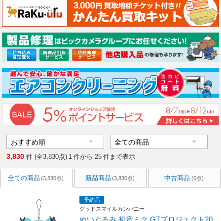
3,830
件 (全3,830点)
1
件から
25
件まで表示
全ての商品
新品商品
中古商品
(3,830点)
(3,830点)
(0点)
予約品
グッドスマイルカンパニー
ぬいぐるみ 初音ミク GTプロジェクト20