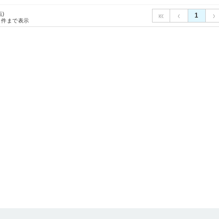
点)
1
件まで表示