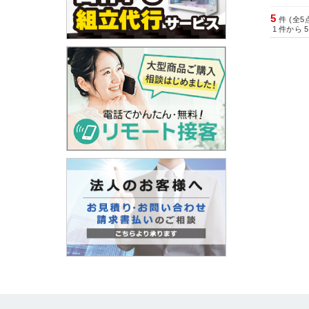
5
件 (全5
1
件から
5