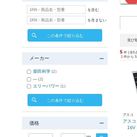
を含む
を含まない
この条件で絞り込む
並び
5
件 (全5
1
件から
5
メーカー
柴田科学
(2)
―
(2)
エリーパワー
(1)
この条件で絞り込む
アスコ
アスコ
価格
16V