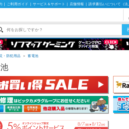
約
|
ご利用ガイド
|
サービス＆サポート
|
店舗情報
|
請求書払いについて（法
災・防犯用品
＞
蓄電池
電池