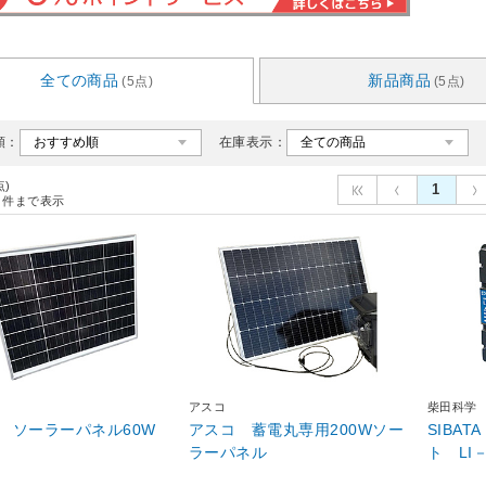
全ての商品
新品商品
(5点)
(5点)
順：
在庫表示：
点)
1
件まで表示
アスコ
柴田科学
 ソーラーパネル60W
アスコ 蓄電丸専用200Wソー
SIBA
ラーパネル
ト LI