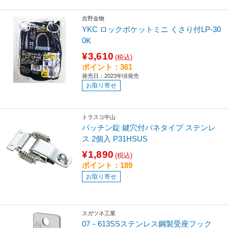
吉野金物
YKC ロックポケットミニ くさり付LP-30
0K
¥3,610
(税込)
ポイント：361
発売日：2023年頃発売
お取り寄せ
トラスコ中山
パッチン錠 鍵穴付バネタイプ ステンレ
ス 2個入 P31HSUS
¥1,890
(税込)
ポイント：189
お取り寄せ
スガツネ工業
07－613SSステンレス鋼製受座フック