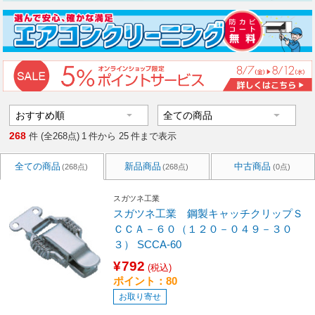
268
件 (全268点)
1
件から
25
件まで表示
全ての商品
新品商品
中古商品
(268点)
(268点)
(0点)
スガツネ工業
スガツネ工業 鋼製キャッチクリップＳ
ＣＣＡ－６０（１２０－０４９－３０
３） SCCA-60
¥792
(税込)
ポイント：80
お取り寄せ