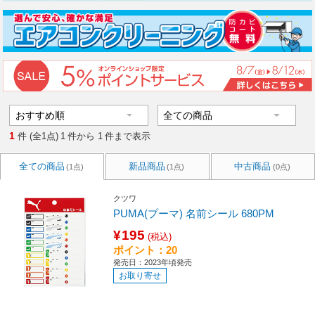
1
件 (全1点)
1
件から
1
件まで表示
全ての商品
新品商品
中古商品
(1点)
(1点)
(0点)
クツワ
PUMA(プーマ) 名前シール 680PM
¥195
(税込)
ポイント：20
発売日：2023年頃発売
お取り寄せ