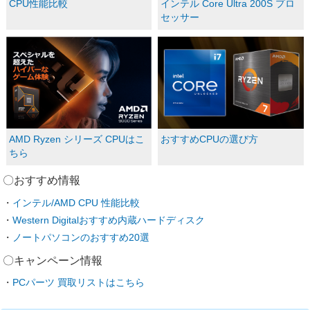
CPU性能比較
インテル Core Ultra 200S プロ
セッサー
AMD Ryzen シリーズ CPUはこ
おすすめCPUの選び方
ちら
〇おすすめ情報
インテル/AMD CPU 性能比較
Western Digitalおすすめ内蔵ハードディスク
ノートパソコンのおすすめ20選
〇キャンペーン情報
PCパーツ 買取リストはこちら