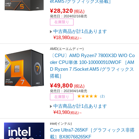
et AM5 /グラフィックス搭載］
¥28,320
(税込)
発売日：2024/02/16発売
在庫限り
中古商品が計1点あります
¥18,980
(税込)～
AMD(エーエムディー)
〔CPU〕AMD Ryzen7 7800X3D W/O Co
oler CPU単体 100-100000910WOF ［AM
D Ryzen 7 /Socket AM5 /グラフィックス
搭載］
¥49,800
(税込)
発売日：2023/04/14発売
（2）
在庫限り
中古商品が計1点あります
¥43,980
(税込)～
intel(インテル)
Core Ultra7-265KF［グラフィックス非搭
載］BX80768265KF