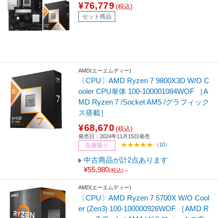
¥76,779
(税込)
セット商品
AMD(エーエムディー)
〔CPU〕AMD Ryzen 7 9800X3D W/O C
ooler CPU単体 100-100001084WOF ［A
MD Ryzen 7 /Socket AM5 /グラフィック
ス搭載］
¥68,670
(税込)
発売日：2024年11月15日発売
（10）
在庫限り
中古商品が計2点あります
¥55,980
(税込)～
AMD(エーエムディー)
〔CPU〕AMD Ryzen 7 5700X W/O Cool
er (Zen3) 100-100000926WOF ［AMD R