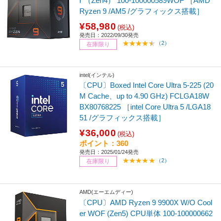
r （Zen4） 100-100000589WOF ［AMD
Ryzen 9 /AM5 /グラフィックス搭載］
¥58,980
(税込)
発売日：2022/09/30発売
（2）
在庫限り
intel(インテル)
〔CPU〕Boxed Intel Core Ultra 5-225 (20
M Cache、up to 4.90 GHz) FCLGA18W
BX80768225 ［intel Core Ultra 5 /LGA18
51 /グラフィックス搭載］
¥36,000
(税込)
ポイント：360
発売日：2025/01/24発売
（2）
在庫限り
AMD(エーエムディー)
〔CPU〕AMD Ryzen 9 9900X W/O Cool
er WOF (Zen5) CPU単体 100-100000662