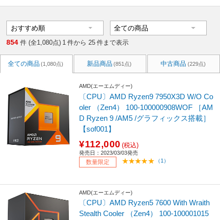
854
件 (全1,080点)
1
件から
25
件まで表示
全ての商品
新品商品
中古商品
(1,080点)
(851点)
(229点)
AMD(エーエムディー)
〔CPU〕AMD Ryzen9 7950X3D W/O Co
oler （Zen4） 100-100000908WOF ［AM
D Ryzen 9 /AM5 /グラフィックス搭載］
【sof001】
¥112,000
(税込)
発売日：2023/03/03発売
（1）
数量限定
AMD(エーエムディー)
〔CPU〕AMD Ryzen5 7600 With Wraith
Stealth Cooler （Zen4） 100-100001015