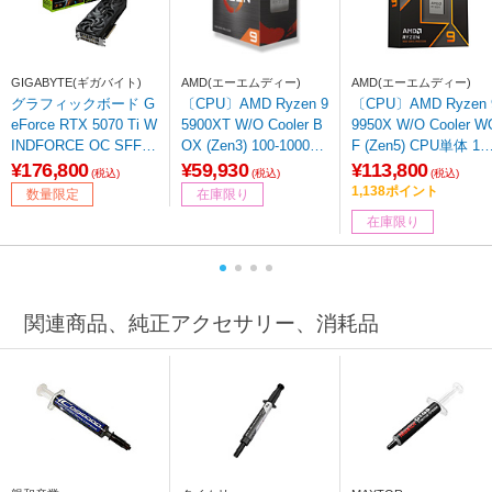
GIGABYTE(ギガバイト)
AMD(エーエムディー)
AMD(エーエムディー)
グラフィックボード G
〔CPU〕AMD Ryzen 9
〔CPU〕AMD Ryzen 
eForce RTX 5070 Ti W
5900XT W/O Cooler B
9950X W/O Cooler W
INDFORCE OC SFF 1
OX (Zen3) 100-100001
F (Zen5) CPU単体 10
6G GV-N507TWF3OC-
581WOF ［AMD Ryze
-100001277WOF ［A
¥176,800
¥59,930
¥113,800
(税込)
(税込)
(税込)
16GD ［GeForce RTX
n 9 /AM4 /グラフィッ
D Ryzen 9 /Socket A
1,138ポイント
数量限定
在庫限り
シリーズ /16GB］ 【s
クス非搭載］
5 /グラフィックス搭
在庫限り
of001】
載］
関連商品、純正アクセサリー、消耗品