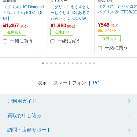
親和産業
タイムリー
MAXTOR
〔グリス〕超ハイコ
〔グリス〕IC Diamond
〔グリス〕えくすとり
パグリス 2g CTG8-2
7 Carat 1.5g ICD7 【8
ーむぐりす 4G あるて
64】
ぃめいと CLOCK WO
¥546
RK TEA PARTY グレ
¥1,467
¥1,980
(税込)
(税込)
(税込)
ー CWTP-EG4GUL
55ポイント
在庫あり
在庫あり
在庫あり
一緒に買う
一緒に買う
一緒に買う
表示： スマートフォン ｜
PC
ご利用ガイド
買取お申し込み
訪問・店頭サポート