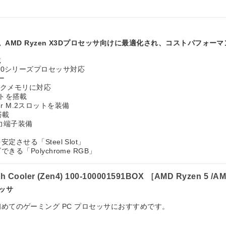
載。AMD Ryzen X3Dプロセッサ向けに最適化され、コストパフォーマ
載
0/7000シリーズプロセッサ対応
ー
ロックメモリに対応
ロットを搭載
per M.2スロットを装備
搭載
像出力端子装備
させる「Steel Slot」
る「Polychrome RGB」
alth Cooler (Zen4) 100-100001591BOX ［AMD Ryze
セッサ
F は、初めてのゲーミング PC プロセッサにおすすめです。