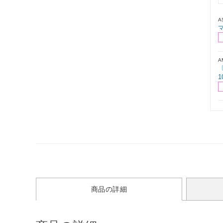
A
マ
A
〔
1
商品の詳細