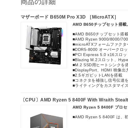
商品の詳細
マザーボード B650M Pro X3D ［MicroATX］
AMD B650チップセット搭
■AMD B650チップセット搭
■AMD Ryzen 9000/800
■microATXフォームファクタ
■DDR5-8000 オーバーク
■PCI Express 5.0 x16ス
■Blazing M.2スロット、Hy
■M.2 SSD用ヒートシンクを
■DisplayPort、HDMI 映
■2.5ギガビットLANを搭載
■コネクタを補強し信号伝達を安定
■ライティングをカスタマイズでき
〔CPU〕AMD Ryzen 5 8400F With Wraith Ste
AMD Ryzen 5 8400F プロ
■AMD Ryzen 5 8400