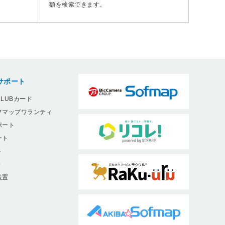
額を検索できます。
サポート
LUBカード
フマップワランティ
ポート
ート
ト
9
設置