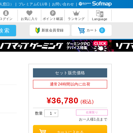
人窓口）
|
プレミアムCLUB
|
お問い合わせ
|
ログイン
お気に入り
ポイント確認
ランキング
Language
新規会員登録
カート
0
セット販売価格
通常24時間以内に出荷
¥36,780
(税込)
在庫限り
数量
お一人様1点まで