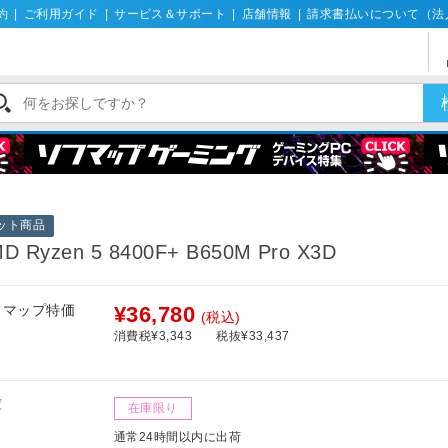
約
|
ご利用ガイド
|
サービス＆サポート
|
店舗情報
|
請求書払いについて（法
ット商品
D Ryzen 5 8400F+ B650M Pro X3D
フマップ特価
¥36,780
(税込)
消費税¥3,343
税抜¥33,437
庫
在庫限り
通常24時間以内に出荷