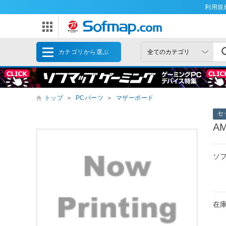
利用規
カテゴリから選ぶ
トップ
＞
PCパーツ
＞
マザーボード
セ
AM
ソ
在