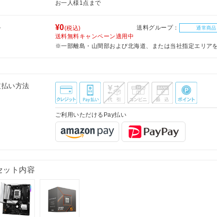
お一人様1点まで
料
¥0
送料グループ：
(税込)
通常商品
送料無料キャンペーン適用中
※一部離島・山間部および北海道、または当社指定エリア
支払い方法
ご利用いただけるPay払い
セット内容