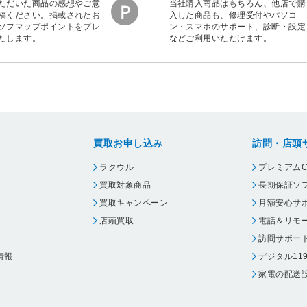
ただいた商品の感想やご意
当社購入商品はもちろん、他店で購
稿ください。掲載されたお
入した商品も、修理受付やパソコ
ソフマップポイントをプレ
ン・スマホのサポート、診断・設定
たします。
などご利用いただけます。
買取お申し込み
訪問・店頭
ラクウル
プレミアムC
買取対象商品
長期保証ソ
買取キャンペーン
月額安心サ
店頭買取
電話＆リモ
訪問サポー
情報
デジタル11
家電の配送