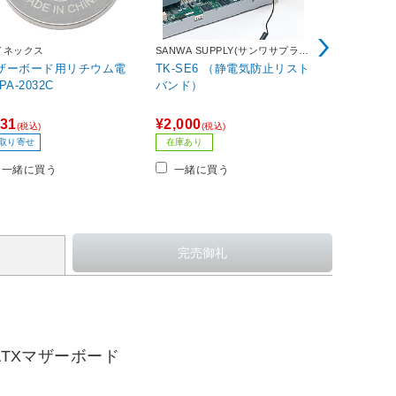
イネックス
SANWA SUPPLY(サンワサプラ
カスタム
イ)
ザーボード用リチウム電
TK-SE6 （静電気防止リスト
静電防止手袋
池 PA-2032C
バンド）
31
¥2,000
¥397
(税込)
(税込)
(税込)
40ポイント
取り寄せ
在庫あり
お取り寄せ
一緒に買う
一緒に買う
一緒に買
ATXマザーボード