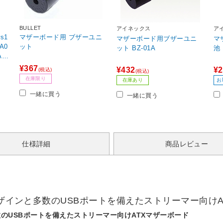
BULLET
アイネックス
ア
s1
マザーボード用 ブザーユニ
マザーボード用ブザーユニ
マ
A0
ット
ット BZ-01A
 /
¥367
¥432
¥2
(税込)
(税込)
在庫限り
在庫あり
お
一緒に買う
一緒に買う
仕様詳細
商品レビュー
デザインと多数のUSBポートを備えたストリーマー向け
数のUSBポートを備えたストリーマー向けATXマザーボード