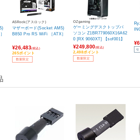
OZgaming
ASRock(アスロック)
Ry
ゲーミングデスクトップパ
5)
マザーボード(Socket AM5)
IN
ソコン Z1BR779060X16A62
X］
B850 Pro RS WiFi ［ATX］
0 [RX 9060XT] 【sof001】
¥6
¥249,800
¥26,483
(税込)
(税込)
セ
2,498ポイント
265ポイント
数量限定
数量限定
品