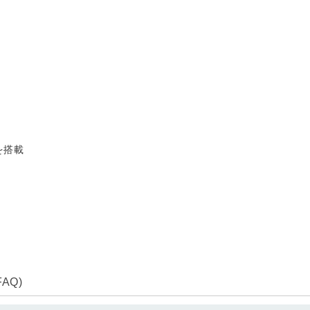
タを搭載
」
AQ)