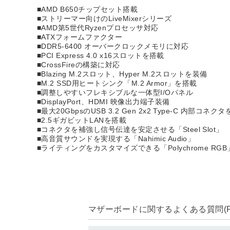
■AMD B650チップセット搭載
■ストリーマー向けのLiveMixerシリーズ
■AMD第5世代Ryzenプロセッサ対応
■ATXフォームファクター
■DDR5-6400 オーバークロックメモリに対応
■PCI Express 4.0 x16スロットを搭載
■CrossFireの構築に対応
■Blazing M.2スロット、Hyper M.2スロットを装備
■M.2 SSD用ヒートシンク「M.2 Armor」を搭載
■調整しやすいフレキシブルな一体型I/Oパネル
■DisplayPort、HDMI 映像出力端子装備
■最大20GbpsのUSB 3.2 Gen 2x2 Type-C 内部コネク
■2.5ギガビットLANを搭載
■コネクタを補強し信号伝達を安定させる「Steel Slot」
■高音質サウンドを実現する「Nahimic Audio」
■ライティングをカスタマイズできる「Polychrome RGB
マザーボードに関するよくある質問(F