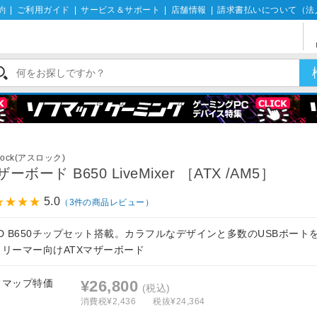
約
|
ご利用ガイド
|
サービス＆サポート
|
店舗情報
|
請求書払いについて（法
Rock(アスロック)
ーボード B650 LiveMixer ［ATX /AM5］
5.0
（3件の商品レビュー）
MD B650チップセット搭載。カラフルなデザインと多数のUSBポート
トリーマー向けATXマザーボード
フマップ特価
¥26,800
(税込)
消費税¥2,436
税抜¥24,364