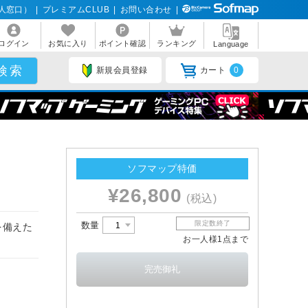
人窓口）
|
プレミアムCLUB
|
お問い合わせ
|
ログイン
お気に入り
ポイント確認
ランキング
Language
新規会員登録
カート
0
ソフマップ特価
¥26,800
(税込)
限定数終了
数量
を備えた
お一人様1点まで