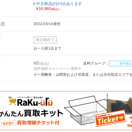
中古商品が計5点あります
¥18,980
(税込)～
売日
2022/10/14発売
庫
限定数終了
お一人様1点まで
料
¥0
送料グループ：
(税込)
通常商品
送料無料キャンペーン適用中
※一部離島・山間部および北海道、または当社指定エリア