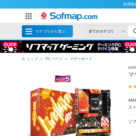
利用規
カテゴリから選ぶ
トップ
＞
PCパーツ
＞
マザーボード
AS
マザ
A
ス
ソ