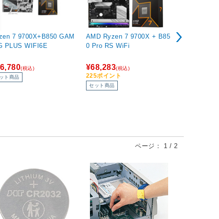
zen 7 9700X+B850 GAM
AMD Ryzen 7 9700X + B85
AMD Ryzen
G PLUS WIFI6E
0 Pro RS WiFi
GAMING PL
6,780
¥68,283
¥124,665
(税込)
(税込)
225ポイント
ット商品
セット商品
セット商品
ページ：
1
/
2