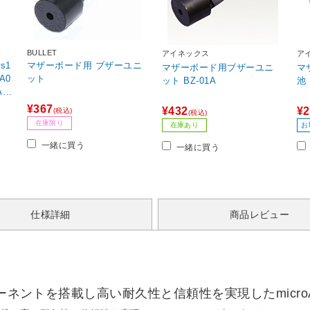
BULLET
アイネックス
ア
s1
マザーボード用 ブザーユニ
マザーボード用ブザーユニ
マ
A0
ット
ット BZ-01A
 /
¥367
¥432
¥2
(税込)
(税込)
在庫限り
在庫あり
お
一緒に買う
一緒に買う
仕様詳細
商品レビュー
ポーネントを搭載し高い耐久性と信頼性を実現したmicro