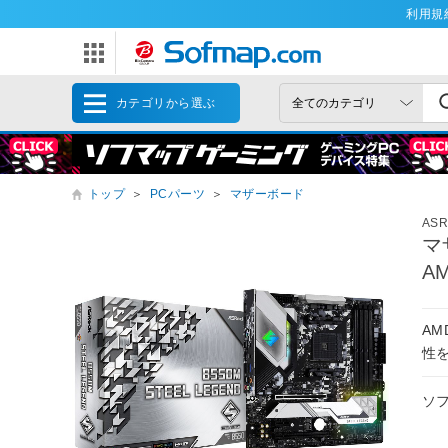
利用規
カテゴリから選ぶ
トップ
＞
PCパーツ
＞
マザーボード
AS
マザ
A
A
性を
ソ