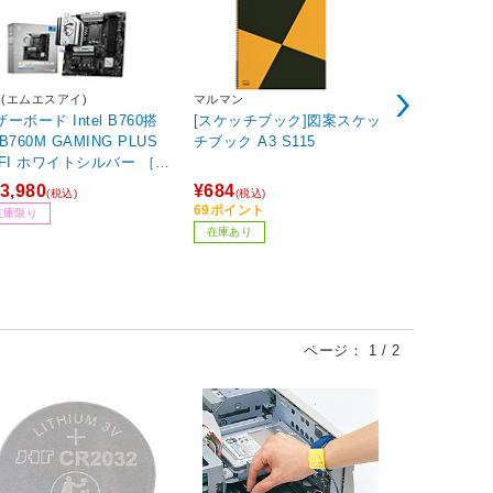
WAKO
I(エムエスアイ)
マルマン
タイヤワッ
ーボード Intel B760搭
[スケッチブック]図案スケッ
CW-08
B760M GAMING PLUS
チブック A3 S115
FI ホワイトシルバー ［M
roATX］
¥990
3,980
¥684
(税込)
(税込)
(税込)
99ポイント
69ポイント
在庫限り
在庫あり
在庫あり
ページ：
1
/
2