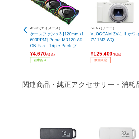
ASUS(エイスース)
SONY(ソニー)
ケースファンｘ3 [120mm /1
VLOGCAM ZV-1 II ホワイト
600RPM] Prime MR120 AR
ZV-1M2 WQ
GB Fan - Triple Pack ブラ
ック MR120/ARGB/FAN/BL
¥4,670
¥125,400
(税込)
(税込)
ACK/3IN1
在庫あり
数量限定
関連商品・純正アクセサリー・消耗