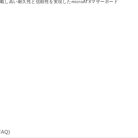
載し高い耐久性と信頼性を実現したmicroATXマザーボード
」
AQ)