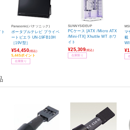
SUNNYSIDEUP
Panasonic(パナソニック)
MS
PCケース [ATX /Micro ATX
ポータブルテレビ プライベ
マザ
/Mini-ITX] Xhuttle WT ホワ
ートビエラ UN-19FB10H
載 
イト
［19V型］
WI
ic
¥25,309
¥54,450
¥1
(税込)
(税込)
5,445ポイント
在庫限り
在庫限り
品