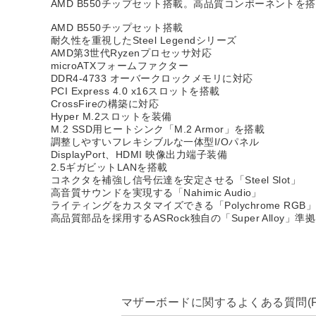
AMD B550チップセット搭載。高品質コンポーネントを搭
AMD B550チップセット搭載
耐久性を重視したSteel Legendシリーズ
AMD第3世代Ryzenプロセッサ対応
microATXフォームファクター
DDR4-4733 オーバークロックメモリに対応
PCI Express 4.0 x16スロットを搭載
CrossFireの構築に対応
Hyper M.2スロットを装備
M.2 SSD用ヒートシンク「M.2 Armor」を搭載
調整しやすいフレキシブルな一体型I/Oパネル
DisplayPort、HDMI 映像出力端子装備
2.5ギガビットLANを搭載
コネクタを補強し信号伝達を安定させる「Steel Slot」
高音質サウンドを実現する「Nahimic Audio」
ライティングをカスタマイズできる「Polychrome RGB
高品質部品を採用するASRock独自の「Super Alloy」準拠
マザーボードに関するよくある質問(F