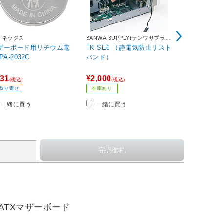
イネックス
SANWA SUPPLY(サンワサプラ
カスタム
イ)
ザーボード用リチウム電
TK-SE6 （静電気防止リスト
静電防止手袋
池 PA-2032C
バンド）
31
¥2,000
¥397
(税込)
(税込)
(税込)
40ポイント
取り寄せ
在庫あり
お取り寄せ
一緒に買う
一緒に買う
一緒に買
ATXマザーボード