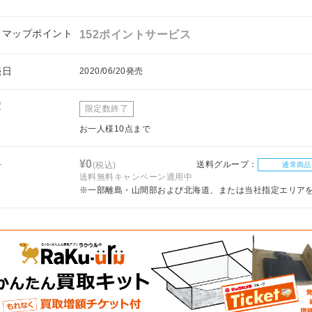
フマップポイント
152ポイントサービス
売日
2020/06/20発売
庫
限定数終了
お一人様10点まで
料
¥0
送料グループ：
(税込)
通常商品
送料無料キャンペーン適用中
※一部離島・山間部および北海道、または当社指定エリア