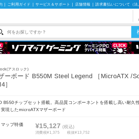
約
|
ご利用ガイド
|
サービス＆サポート
|
店舗情報
|
請求書払いについて（法
Rock(アスロック)
ーボード B550M Steel Legend ［MicroATX /So
M4］
MD B550チップセット搭載。高品質コンポーネントを搭載し高い耐久
実現したmicroATXマザーボード
フマップ特価
¥15,127
(税込)
消費税¥1,375
税抜¥13,752