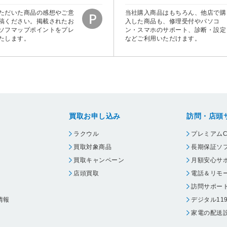
ただいた商品の感想やご意
当社購入商品はもちろん、他店で購
稿ください。掲載されたお
入した商品も、修理受付やパソコ
ソフマップポイントをプレ
ン・スマホのサポート、診断・設定
たします。
などご利用いただけます。
買取お申し込み
訪問・店頭
ラクウル
プレミアムC
買取対象商品
長期保証ソ
買取キャンペーン
月額安心サ
店頭買取
電話＆リモ
訪問サポー
情報
デジタル11
家電の配送