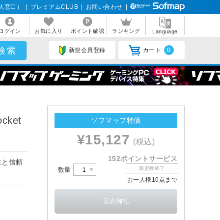
人窓口）
|
プレミアムCLUB
|
お問い合わせ
|
ログイン
お気に入り
ポイント確認
ランキング
Language
新規会員登録
カート
0
cket
ソフマップ特価
¥15,127
(税込)
152ポイントサービス
性と信頼
限定数終了
数量
お一人様10点まで