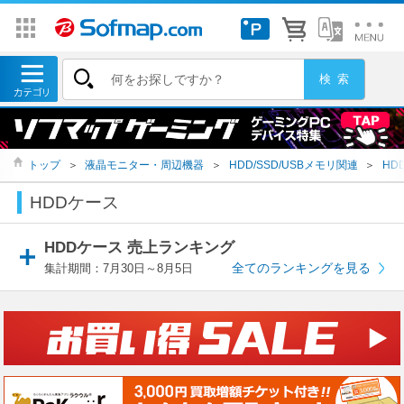
トップ
＞
液晶モニター・周辺機器
＞
HDD/SSD/USBメモリ関連
＞
HD
HDDケース
HDDケース 売上ランキング
全てのランキングを見る
集計期間：7月30日～8月5日