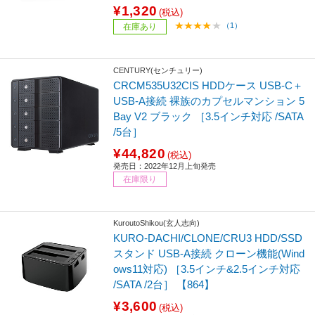
¥1,320
(税込)
（1）
在庫あり
CENTURY(センチュリー)
CRCM535U32CIS HDDケース USB-C＋
USB-A接続 裸族のカプセルマンション 5
Bay V2 ブラック ［3.5インチ対応 /SATA
/5台］
¥44,820
(税込)
発売日：2022年12月上旬発売
在庫限り
KuroutoShikou(玄人志向)
KURO-DACHI/CLONE/CRU3 HDD/SSD
スタンド USB-A接続 クローン機能(Wind
ows11対応) ［3.5インチ&2.5インチ対応
/SATA /2台］ 【864】
¥3,600
(税込)