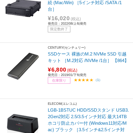
続 (Mac/Win) ［5インチ対応 /SATA /1
台］
¥16,020
(税込)
発売日：2022/08/上旬発売
限定数終了
CENTURY(センチュリー)
SSDケース 裸族のM.2 NVMe SSD 引越
キット ［M.2対応 /NVMe /1台］ 【864】
¥6,800
(税込)
発売日：2019/01/下旬発売
（1）
在庫限り
ELECOM(エレコム)
LGB-1BSTUC HDD/SSDスタンド USB3.
2Gen2対応 2.5/3.5インチ対応 最大14TB
ホコリ防止カバー付 (Windows11対応/M
ac) ブラック ［3.5インチ&2.5インチ対