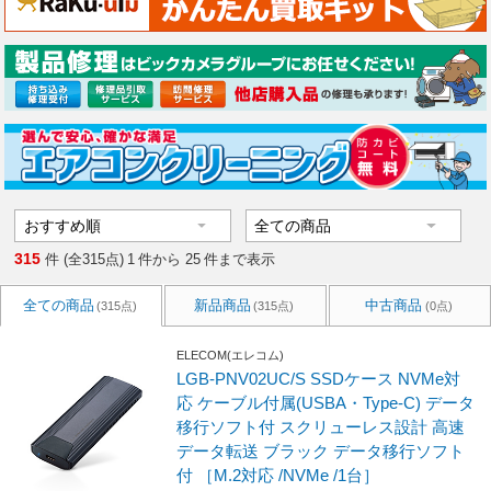
315
件 (全315点)
1
件から
25
件まで表示
全ての商品
新品商品
中古商品
(315点)
(315点)
(0点)
ELECOM(エレコム)
LGB-PNV02UC/S SSDケース NVMe対
応 ケーブル付属(USBA・Type-C) データ
移行ソフト付 スクリューレス設計 高速
データ転送 ブラック データ移行ソフト
付 ［M.2対応 /NVMe /1台］