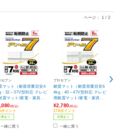
ページ：
1
/
2
ロセブン
プロセブン
プロセブン
震マット（耐震荷重目安4
耐震マット（耐震荷重目安6
耐震マット [
kg：32～37V型対応 テレビ
4kg：40～47V型対応 テレビ
g /テレビ5
耐震マット/家電・家具対
用耐震マット/家電・家具対
け、家電製
4枚入り) PB-N3044C
応/8枚入り) PB-N2048C
応 /8枚入り] 
,080
¥2,780
¥3,180
(税込)
(税込)
(税込
ビックカメラグループオ
【ビックカメラグループオ
【ビックカ
08ポイント
278ポイント
318ポイント
ジナル】
リジナル】
リジナル】
在庫あり
在庫あり
在庫あり
一緒に買う
一緒に買う
一緒に買