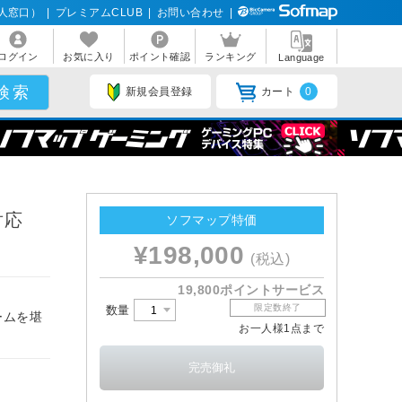
人窓口）
|
プレミアムCLUB
|
お問い合わせ
|
ログイン
お気に入り
ポイント確認
ランキング
Language
新規会員登録
カート
0
対応
ソフマップ特価
¥198,000
(税込)
19,800ポイントサービス
限定数終了
数量
ームを堪
お一人様1点まで