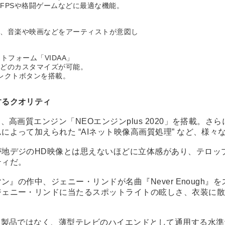
FPSや格闘ゲームなどに最適な機能。
し、音楽や映画などをアーティストが意図し
トフォーム「VIDAA」
などのカスタマイズが可能。
レクトボタンを搭載。
するクオリティ
、高画質エンジン「NEOエンジンplus 2020」を搭載。
よって加えられた “AIネット映像高画質処理” など、様々
が地デジのHD映像とは思えないほどに立体感があり、テロッ
ティだ。
ン』の作中、ジェニー・リンドが名曲『Never Enough
ジェニー・リンドに当たるスポットライトの眩しさ、衣装に
き製品ではなく、薄型テレビのハイエンドとして通用する水