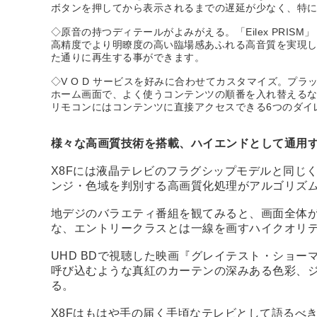
ボタンを押してから表示されるまでの遅延が少なく、特に
◇原音の持つディテールがよみがえる。「Eilex PRISM」
高精度でより明瞭度の高い臨場感あふれる高音質を実現
た通りに再生する事ができます。
◇V O D サービスを好みに合わせてカスタマイズ。プラッ
ホーム画面で、よく使うコンテンツの順番を入れ替える
リモコンにはコンテンツに直接アクセスできる6つのダイ
様々な高画質技術を搭載、ハイエンドとして通用
X8Fには液晶テレビのフラグシップモデルと同じく
ンジ・色域を判別する高画質化処理がアルゴリズムに
地デジのバラエティ番組を観てみると、画面全体
な、エントリークラスとは一線を画すハイクオリ
UHD BDで視聴した映画『グレイテスト・ショーマ
呼び込むような真紅のカーテンの深みある色彩、
る。
X8Fはもはや手の届く手頃なテレビとして語るべ