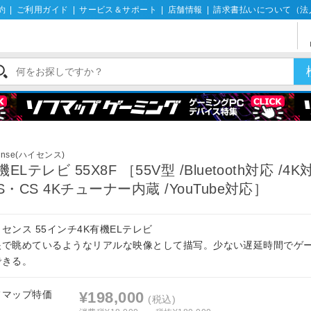
約
|
ご利用ガイド
|
サービス＆サポート
|
店舗情報
|
請求書払いについて（法
ense(ハイセンス)
機ELテレビ 55X8F ［55V型 /Bluetooth対応 /4K
BS・CS 4Kチューナー内蔵 /YouTube対応］
センス 55インチ4K有機ELテレビ
眼で眺めているようなリアルな映像として描写。少ない遅延時間でゲ
できる。
フマップ特価
¥198,000
(税込)