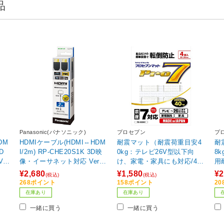
品
Panasonic(パナソニック)
プロセブン
プ
DM
HDMIケーブル(HDMI⇔HDM
耐震マット（耐震荷重目安4
耐
3D
I/2m) RP-CHE20S1K 3D映
0kg：テレビ26V型以下向
8
er
像・イーサネット対応 Ver1.
け、家電・家具にも対応/4枚
用
ープ
4 【ビックカメラグループオ
入り) PB-N3034C 【ビック
応/
¥2,680
¥1,580
¥2
(税込)
(税込)
リジナル】
カメラグループオリジナ
【
268ポイント
158ポイント
2
ル】
リ
在庫あり
在庫あり
一緒に買う
一緒に買う