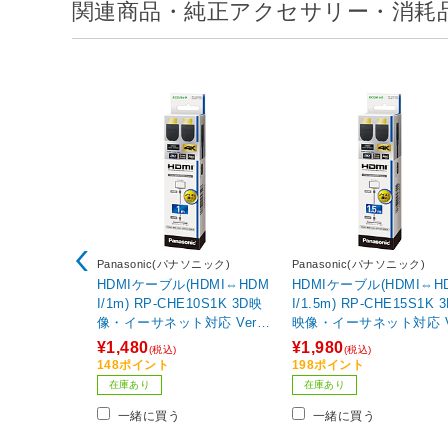
関連商品・純正アクセサリー・消耗
Panasonic(パナソニック)
Panasonic(パナソニック)
HDMIケーブル(HDMI⇔HDM
HDMIケーブル(HDMI⇔H
I/1m) RP-CHE10S1K 3D映
I/1.5m) RP-CHE15S1K 
像・イーサネット対応 Ver1.
映像・イーサネット対応 V
4 【ビックカメラグループオ
1.4 【ビックカメラグル
¥1,480
¥1,980
(税込)
(税込)
リジナル】
オリジナル】【864】
148ポイント
198ポイント
在庫あり
在庫あり
一緒に買う
一緒に買う