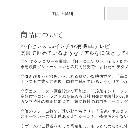
商品の詳細
商品について
ハイセンス 55インチ4K有機ELテレビ
肉眼で眺めているようなリアルな映像として
◇A Iテクノロジーを搭載。「N E Oエンジンp l u s 2 0 2 
東芝映像ソリューションとの共同開発で生まれたA Iテ
◇引き締まった漆黒から現れる鮮やかな映像世界。「高
トラストで豊かに再現。肉眼で眺めているようなリアル
◇高コントラスト画像設定が可能に。「冷却インナープ
高輝度でコントラスト感を高める自社開発専用設計の冷
ガンマ特性の補正に加えて、輝度特性の独自チューニン
◇倍のフレーム数で、速い動きもクリア「倍速パネル＆
スポーツカーの疾走感ある走行シーンも、残像感の少な
◇ゲームの世界観をもっと高精細に、もっとなめらかに体感