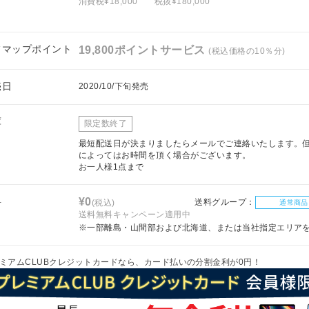
消費税¥18,000
税抜¥180,000
フマップポイント
19,800ポイントサービス
(税込価格の10％分)
売日
2020/10/下旬発売
庫
限定数終了
最短配送日が決まりましたらメールでご連絡いたします。
によってはお時間を頂く場合がございます。
お一人様1点まで
料
¥0
送料グループ：
(税込)
通常商品
送料無料キャンペーン適用中
※一部離島・山間部および北海道、または当社指定エリア
ミアムCLUBクレジットカードなら、カード払いの分割金利が0円！