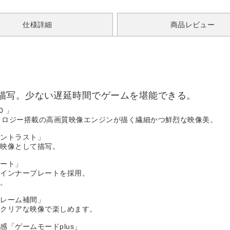
仕様詳細
商品レビュー
描写。少ない遅延時間でゲームを堪能できる。
0 」
クノロジー搭載の高画質映像エンジンが描く繊細かつ鮮烈な映像美。
コントラスト」
な映像として描写。
レート」
却インナープレートを採用。
グ。
フレーム補間」
いクリアな映像で楽しめます。
「ゲームモードplus」