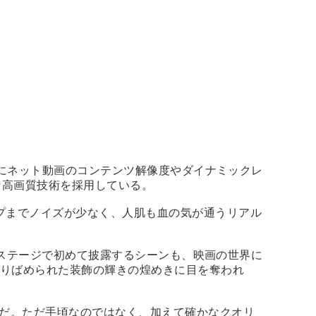
さらにネット動画のコンテンツ解像度やダイナミックレ
な高画質技術を採用している。
プまでノイズが少なく、人肌も血の気が通うリアル
』をステージで初めて披露するシーンも、映画の世界に
散りばめられた装飾の輝きの煌めきに目を奪われ
準だ。ただ手頃なのではなく、加えて確かなクオリ