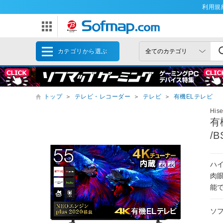
利用規
カテゴリから選ぶ
トップ
＞
テレビ・レコーダー
＞
テレビ
＞
有機ELテレビ
His
有
/
ハイ
肉
能
ソ