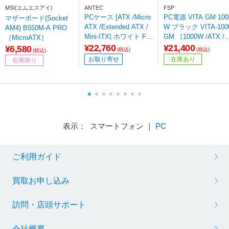
MSI(エムエスアイ)
ANTEC
FSP
PCケース [ATX /Micro
PC電源 VITA GM 100
マザーボード(Socket
ATX /Extended ATX /
W ブラック VITA-100
AM4) B550M-A PRO
Mini-ITX] ホワイト FL
GM ［1000W /ATX /
［MicroATX］
UX PRO White
old］ 【864】
¥22,760
¥21,400
¥6,580
(税込)
(税込)
(税込)
お取り寄せ
在庫あり
在庫限り
表示： スマートフォン ｜
PC
ご利用ガイド
買取お申し込み
訪問・店頭サポート
会社概要