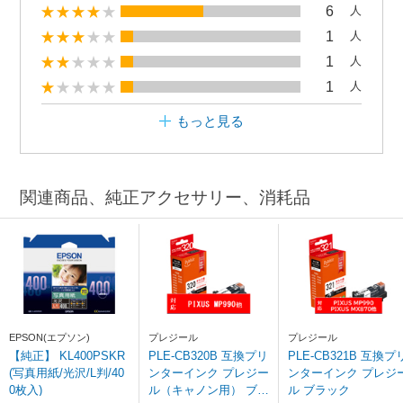
6
人
1
人
1
人
1
人
もっと見る
関連商品、純正アクセサリー、消耗品
EPSON(エプソン)
プレジール
プレジール
【純正】 KL400PSKR
PLE-CB320B 互換プリ
PLE-CB321B 互換プ
(写真用紙/光沢/L判/40
ンターインク プレジー
ンターインク プレジ
0枚入)
ル（キャノン用） ブラ
ル ブラック