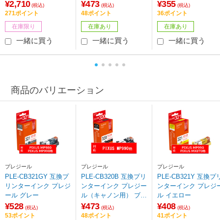
ック
¥2,710
¥473
¥355
(税込)
(税込)
(税込)
271ポイント
48ポイント
36ポイント
在庫限り
在庫あり
在庫あり
一緒に買う
一緒に買う
一緒に買う
商品のバリエーション
プレジール
プレジール
プレジール
PLE-CB321GY 互換プ
PLE-CB320B 互換プリ
PLE-CB321Y 互換プ
リンターインク プレジ
ンターインク プレジー
ンターインク プレジ
ール グレー
ル（キャノン用） ブラ
ル イエロー
ック
¥528
¥473
¥408
(税込)
(税込)
(税込)
53ポイント
48ポイント
41ポイント