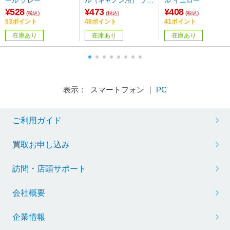
ール グレー
ル（キャノン用） ブラ
ル イエロー
ック
¥528
¥473
¥408
(税込)
(税込)
(税込)
53ポイント
48ポイント
41ポイント
在庫あり
在庫あり
在庫あり
表示： スマートフォン ｜
PC
ご利用ガイド
買取お申し込み
訪問・店頭サポート
会社概要
企業情報