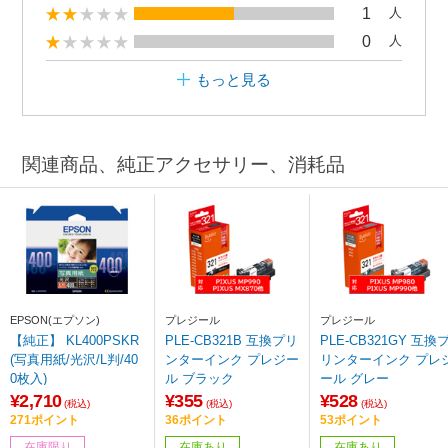
1
人
0
人
もっと見る
関連商品、純正アクセサリー、消耗品
EPSON(エプソン)
プレジール
プレジール
【純正】 KL400PSKR
PLE-CB321B 互換プリ
PLE-CB321GY 互換
(写真用紙/光沢/L判/40
ンターインク プレジー
リンターインク プレ
0枚入)
ル ブラック
ール グレー
¥2,710
¥355
¥528
(税込)
(税込)
(税込)
271ポイント
36ポイント
53ポイント
在庫限り
在庫あり
在庫あり