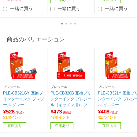
一緒に買う
一緒に買う
一緒に買う
商品のバリエーション
プレジール
プレジール
プレジール
PLE-CB321GY 互換プ
PLE-CB320B 互換プリ
PLE-CB321Y 互換プ
リンターインク プレジ
ンターインク プレジー
ンターインク プレジ
ール グレー
ル（キャノン用） ブラ
ル イエロー
ック
¥528
¥473
¥408
(税込)
(税込)
(税込)
53ポイント
48ポイント
41ポイント
在庫あり
在庫あり
在庫あり