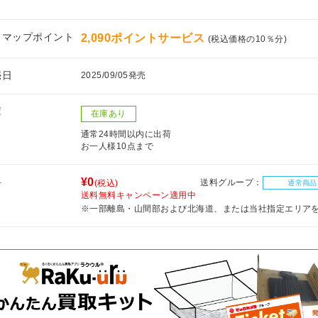
フマップポイント
2,090ポイントサービス
(税込価格の10％分)
売日
2025/09/05発売
庫
在庫あり
通常24時間以内に出荷
お一人様10点まで
料
¥0
送料グループ：
(税込)
通常商品
送料無料キャンペーン適用中
※一部離島・山間部および北海道、または当社指定エリア