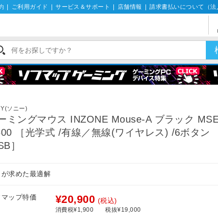
約
|
ご利用ガイド
|
サービス＆サポート
|
店舗情報
|
請求書払いについて（法
NY(ソニー)
ーミングマウス INZONE Mouse-A ブラック MSE
500 ［光学式 /有線／無線(ワイヤレス) /6ボタン
USB］
ロが求めた最適解
フマップ特価
¥20,900
(税込)
消費税¥1,900
税抜¥19,000