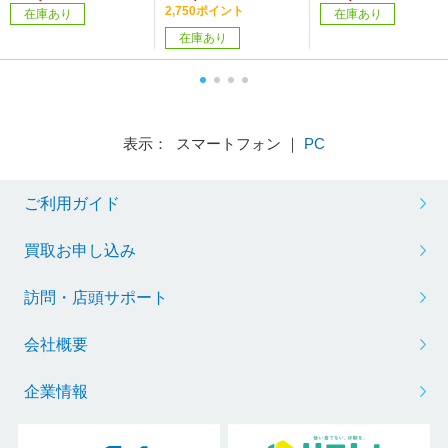
uetooth＋USB-C） /両
＋USB-C /両耳 /ヘッド
有線／無線(ワイヤレ
2,750ポイント
在庫あり
在庫あり
耳 /イヤホンタイプ］
バンドタイプ］
ス) /6ボタン /USB］
在庫あり
表示： スマートフォン ｜
PC
ご利用ガイド
買取お申し込み
訪問・店頭サポート
会社概要
企業情報