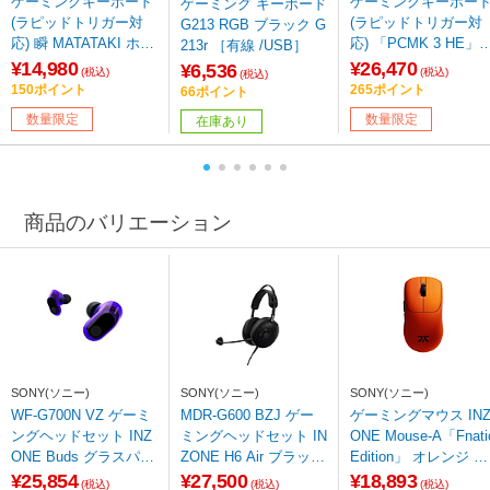
ゲーミングキーボード
ゲーミングキーボー
ゲーミング キーボード
(ラピッドトリガー対
(ラピッドトリガー対
G213 RGB ブラック G
応) 瞬 MATATAKI ホワ
応) 「PCMK 3 HE」
213r ［有線 /USB］
イト 3001JISA1WH
本語かななし ホワイ
¥14,980
¥26,470
¥6,536
(税込)
(税込)
(税込)
［有線 /USB］ 【sof0
PCMK3HE812 ［有線
150ポイント
265ポイント
66ポイント
01】
/日本語配列 /磁気ス
数量限定
数量限定
在庫あり
ッチ］ 【sof001】
商品のバリエーション
SONY(ソニー)
SONY(ソニー)
SONY(ソニー)
WF-G700N VZ ゲーミ
MDR-G600 BZJ ゲー
ゲーミングマウス IN
ングヘッドセット INZ
ミングヘッドセット IN
ONE Mouse-A「Fnati
ONE Buds グラスパー
ZONE H6 Air ブラック
Edition」 オレンジ M
プル ［ワイヤレス（Bl
［φ3.5mmミニプラグ
E-G500 DQ ［光学式 
¥25,854
¥27,500
¥18,893
(税込)
(税込)
(税込)