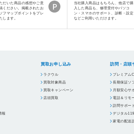
ただいた商品の感想やご意
当社購入商品はもちろん、他店で購
稿ください。掲載されたお
入した商品も、修理受付やパソコ
ソフマップポイントをプレ
ン・スマホのサポート、診断・設定
たします。
などご利用いただけます。
買取お申し込み
訪問・店頭
ラクウル
プレミアムC
買取対象商品
長期保証ソ
買取キャンペーン
月額安心サ
店頭買取
電話＆リモ
訪問サポー
情報
デジタル11
家電の配送