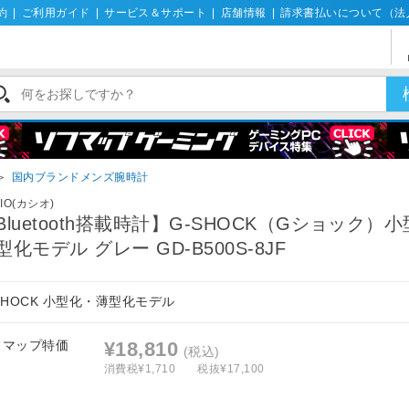
約
|
ご利用ガイド
|
サービス＆サポート
|
店舗情報
|
請求書払いについて（法
＞
国内ブランドメンズ腕時計
IO(カシオ)
Bluetooth搭載時計】G-SHOCK（Gショック）
型化モデル グレー GD-B500S-8JF
SHOCK 小型化・薄型化モデル
フマップ特価
¥18,810
(税込)
消費税¥1,710
税抜¥17,100