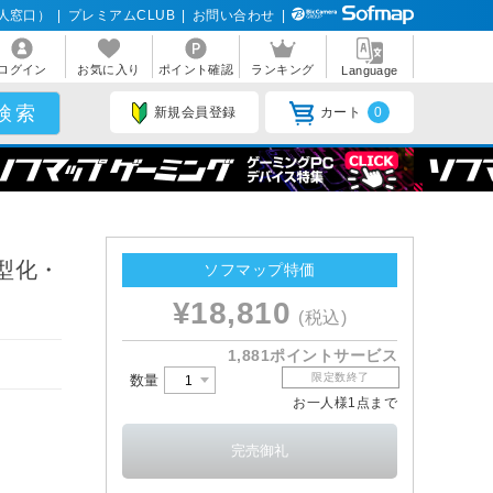
人窓口）
|
プレミアムCLUB
|
お問い合わせ
|
ログイン
お気に入り
ポイント確認
ランキング
Language
新規会員登録
カート
0
小型化・
ソフマップ特価
¥18,810
(税込)
1,881ポイントサービス
限定数終了
数量
お一人様1点まで