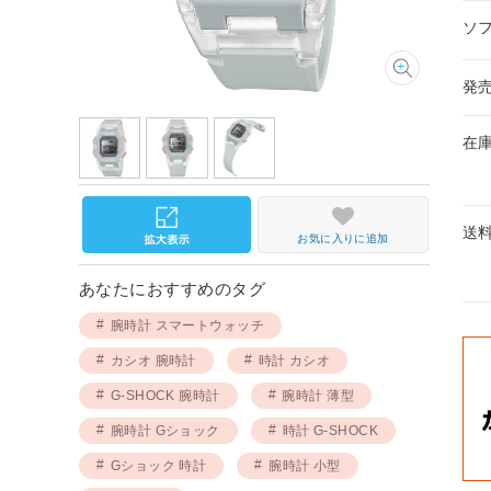
ソ
発
在
送
お気に入りに追加
あなたにおすすめのタグ
腕時計 スマートウォッチ
カシオ 腕時計
時計 カシオ
G-SHOCK 腕時計
腕時計 薄型
腕時計 Gショック
時計 G-SHOCK
Gショック 時計
腕時計 小型