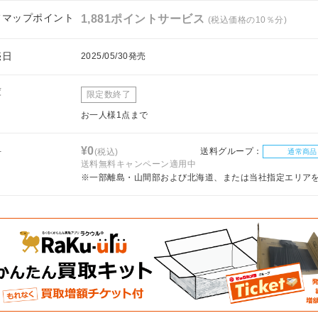
フマップポイント
1,881ポイントサービス
(税込価格の10％分)
売日
2025/05/30発売
庫
限定数終了
お一人様1点まで
料
¥0
送料グループ：
(税込)
通常商品
送料無料キャンペーン適用中
※一部離島・山間部および北海道、または当社指定エリア