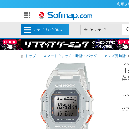
利用規
カテゴリから選ぶ
トップ
＞
スマートウォッチ・時計・バッグ
＞
メンズ腕時計
CAS
【
薄
G-
ソ