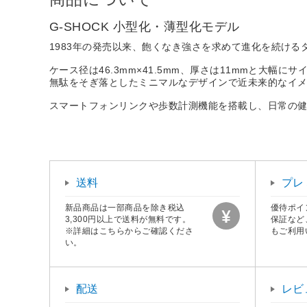
G-SHOCK 小型化・薄型化モデル
1983年の発売以来、飽くなき強さを求めて進化を続けるタ
ケース径は46.3mm×41.5mm、厚さは11mmと大幅に
無駄をそぎ落としたミニマルなデザインで近未来的なイ
スマートフォンリンクや歩数計測機能を搭載し、日常の
送料
プレ
新品商品は一部商品を除き税込
優待ポイ
3,300円以上で送料が無料です。
保証など
※詳細はこちらからご確認くださ
もご利用
い。
配送
レビ