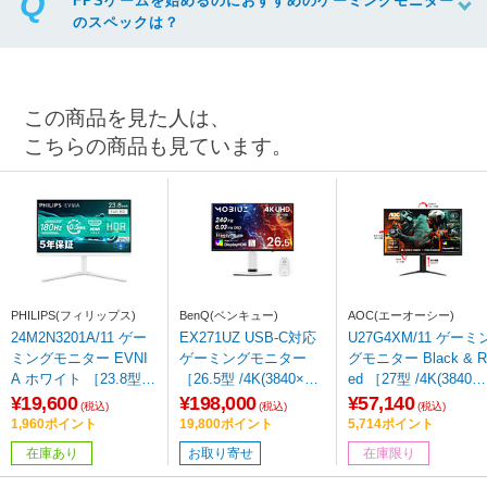
FPSゲームを始めるのにおすすめのゲーミングモニター
のスペックは？
この商品を見た人は、
こちらの商品も見ています。
PHILIPS(フィリップス)
BenQ(ベンキュー)
AOC(エーオーシー)
24M2N3201A/11 ゲー
EX271UZ USB-C対応
U27G4XM/11 ゲーミ
ミングモニター EVNI
ゲーミングモニター
グモニター Black & R
A ホワイト ［23.8型 /
［26.5型 /4K(3840×21
ed ［27型 /4K(3840×
フルHD(1920×1080) /
60） /ワイド /240Hz］
160） /ワイド /320H
¥19,600
¥198,000
¥57,140
(税込)
(税込)
(税込)
ワイド /180Hz］
z］
1,960ポイント
19,800ポイント
5,714ポイント
在庫あり
お取り寄せ
在庫限り