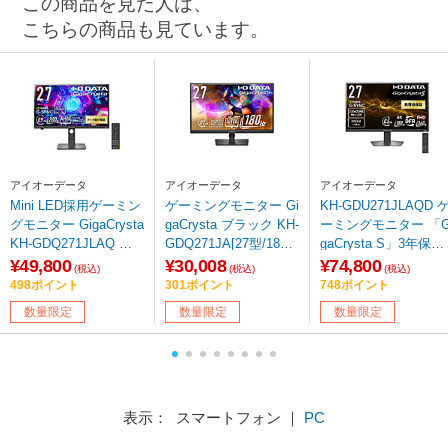
この商品を見た人は、
こちらの商品も見ています。
アイオーデータ
アイオーデータ
アイオーデータ
Mini LED採用ゲーミン
ゲーミングモニター Gi
KH-GDU271JLAQD 
グモニター GigaCrysta
gaCrysta ブラック KH-
ーミングモニター 「G
KH-GDQ271JLAQ ブ
GDQ271JA[27型/180H
gaCrysta S」3年保証
ラック［27型/WQHD(2
z/WQHD/AHVAパネル]
ブラック ［27型 /4K(
¥49,800
¥30,008
¥74,800
(税込)
(税込)
(税込)
560×1440）/200Hz/リ
840×2160） /ワイド /
498ポイント
301ポイント
748ポイント
モコン付属］
60Hz］ 【sof001】
数量限定
数量限定
数量限定
表示： スマートフォン ｜
PC