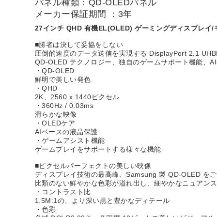
パネル種類：QD-OLEDパネル
メーカー保証期間 ：3年
27インチ QHD 有機EL(OLED) ゲーミングディスプレイ
■勝者は決して妥協をしない
圧倒的速度のデータ送信を実現する DisplayPort 2.1
QD-OLED テクノロジー、独自のゲームサポート機能、
・QD-OLED
鮮明で美しい発色
・QHD
2K、2560 x 1440ピクセル
・360Hz / 0.03ms
滑らかな映像
・OLEDケア
AIベースの液晶保護
・ゲームアシスト機能
ゲームプレイをサポートする様々な機能
■ピクセルパーフェクトの美しい映像
ディスプレイ技術の最高峰、Samsung 製 QD-OLED 
比類のない鮮やかな色彩が溢れ出し、細やかなニュアン
・コントラスト比
1.5M:1の、より深い黒と豊かなディテール
・色彩