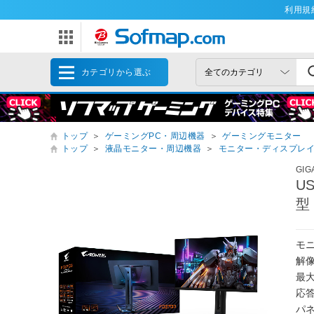
利用規
カテゴリから選ぶ
トップ
＞
ゲーミングPC・周辺機器
＞
ゲーミングモニター
トップ
＞
液晶モニター・周辺機器
＞
モニター・ディスプレ
GI
U
型
モ
解像
最大
応答
パネ