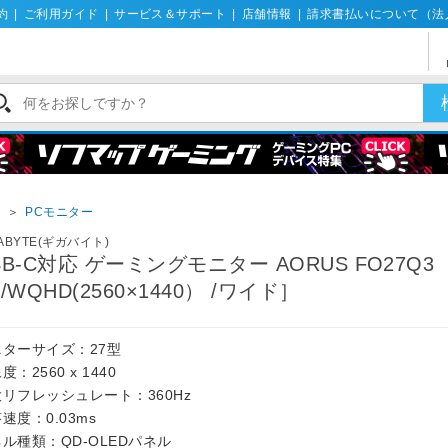
約
|
ご利用ガイド
|
サービス＆サポート
|
店舗情報
|
請求書払いについて（法
イ
＞
PCモニター
GABYTE(ギガバイト)
SB-C対応 ゲーミングモニター AORUS FO27Q3 
 /WQHD(2560×1440） /ワイド］
ニターサイズ：27型
度：2560 x 1440
リフレッシュレート：360Hz
速度：0.03ms
ル種類：QD-OLEDパネル