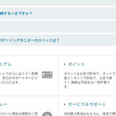
らで接続するべきですか？
のゲーミングモニターのスペックは？
ミアム
ポイント
ントでさらにおトク！長期
ポイントをお店で貯めて、ネットで
、安心のサポートサービス
使う！ネットで貯めて、お店で使
いただけます。
う！ 面倒な手続きも一切不要で
す。
ュー
サービス＆サポート
ただいた商品の感想やご意
当社購入商品はもちろん、他店で購