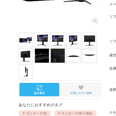
メ
ソ
ソ
発
在
送
お気に入りに追加
あなたにおすすめのタグ
※
モニター 27型
モニター USB-C接続