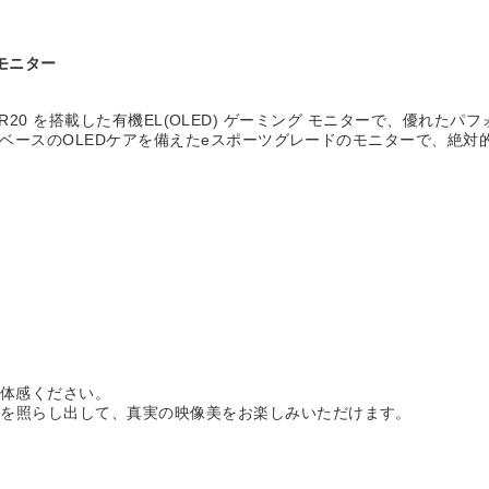
/モニター
 UHBR20 を搭載した有機EL(OLED) ゲーミング モニターで、優れ
AIベースのOLEDケアを備えたeスポーツグレードのモニターで、絶
をご体感ください。
スを照らし出して、真実の映像美をお楽しみいただけます。