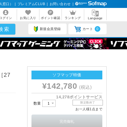
人窓口）
|
プレミアムCLUB
|
お問い合わせ
|
ログイン
お気に入り
ポイント確認
ランキング
Language
新規会員登録
カート
0
［27
ソフマップ特価
¥142,780
(税込)
14,278ポイントサービス
限定数終了
数量
お一人様1点まで