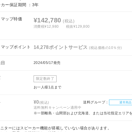
ーカー保証期間 ：3年
フマップ特価
¥142,780
(税込)
消費税¥12,980
税抜¥129,800
フマップポイント
14,278ポイントサービス
(税込価格の10％分)
売日
2024/05/17発売
庫
限定数終了
お一人様1点まで
料
¥0
送料グループ：
(税込)
通常商品
送料無料キャンペーン適用中
※一部離島・山間部および北海道、または当社指定エリア
モニターにはスピーカー機能が搭載していない場合があります。