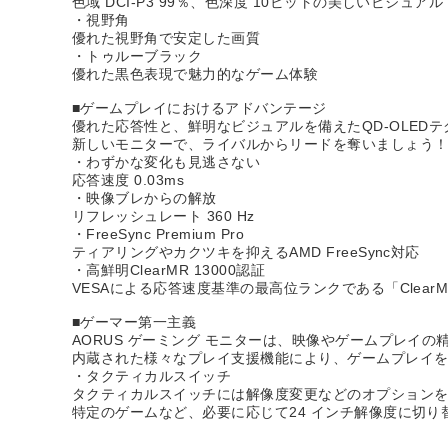
色域 DCI-P3 99％、色深度 10ビットの美しいビジュアル
・視野角
優れた視野角で安定した画質
・トゥルーブラック
優れた黒色表現で魅力的なゲーム体験
■ゲームプレイにおけるアドバンテージ
優れた応答性と、鮮明なビジュアルを備えたQD-OLED
新しいモニターで、ライバルからリードを奪いましょう
・わずかな変化も見逃さない
応答速度 0.03ms
・映像ブレからの解放
リフレッシュレート 360 Hz
・FreeSync Premium Pro
ティアリングやカクツキを抑えるAMD FreeSync対応
・高鮮明ClearMR 13000認証
VESAによる応答速度基準の最高位ランクである「Clear
■ゲーマー第一主義
AORUS ゲーミング モニターは、映像やゲームプレイ
内蔵された様々なプレイ支援機能により、ゲームプレイ
・タクティカルスイッチ
タクティカルスイッチには解像度変更などのオプション
特定のゲームなど、必要に応じて24 インチ解像度に切