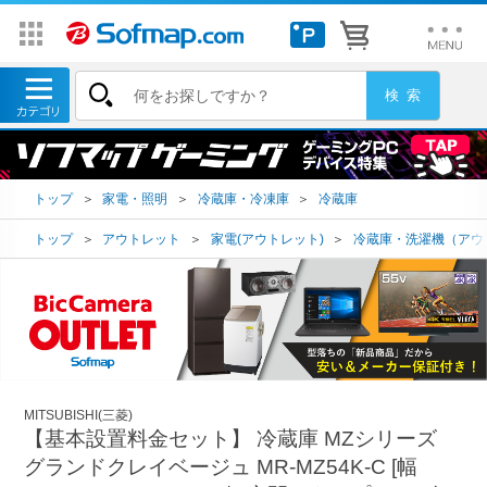
トップ
＞
家電・照明
＞
冷蔵庫・冷凍庫
＞
冷蔵庫
トップ
＞
アウトレット
＞
家電(アウトレット)
＞
冷蔵庫・洗濯機（アウ
MITSUBISHI(三菱)
【基本設置料金セット】 冷蔵庫 MZシリーズ
グランドクレイベージュ MR-MZ54K-C [幅