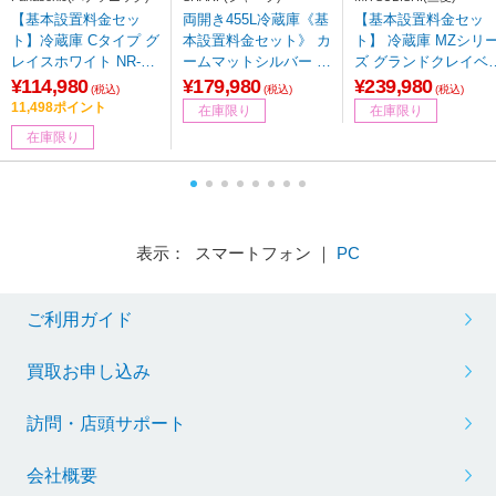
【基本設置料金セッ
両開き455L冷蔵庫《基
【基本設置料金セッ
ト】冷蔵庫 Cタイプ グ
本設置料金セット》 カ
ト】 冷蔵庫 MZシリ
レイスホワイト NR-C3
ームマットシルバー S
ズ グランドクレイベ
74C-W [幅59cm /365L
J-XW46P-S [幅60cm /
ジュ MR-MZ54K-C [
¥114,980
¥179,980
¥239,980
(税込)
(税込)
(税込)
/3ドア /右開きタイプ /
455L /5ドア /左右開き
65.0cm /540L /6ドア /
11,498ポイント
在庫限り
在庫限り
2023年]【生産完了
タイプ]【生産完了品】
観音開きタイプ /2024
在庫限り
品】
【基本設置料金セッ
年]【生産完了品】
ト】
表示： スマートフォン ｜
PC
ご利用ガイド
買取お申し込み
訪問・店頭サポート
会社概要