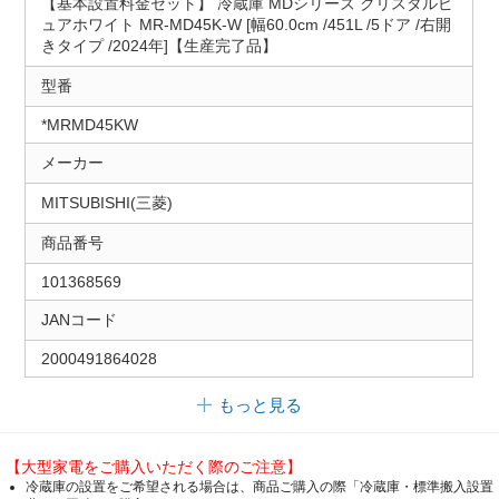
【基本設置料金セット】 冷蔵庫 MDシリーズ クリスタルピ
ュアホワイト MR-MD45K-W [幅60.0cm /451L /5ドア /右開
きタイプ /2024年]【生産完了品】
型番
*MRMD45KW
メーカー
MITSUBISHI(三菱)
商品番号
101368569
JANコード
2000491864028
もっと見る
【大型家電をご購入いただく際のご注意】
冷蔵庫の設置をご希望される場合は、商品ご購入の際「冷蔵庫・標準搬入設置