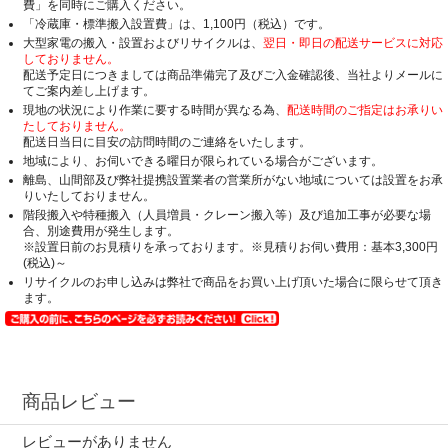
費」を同時にご購入ください。
「冷蔵庫・標準搬入設置費」は、1,100円（税込）です。
大型家電の搬入・設置およびリサイクルは、
翌日・即日の配送サービスに対応
しておりません。
配送予定日につきましては商品準備完了及びご入金確認後、当社よりメールに
てご案内差し上げます。
現地の状況により作業に要する時間が異なる為、
配送時間のご指定はお承りい
たしておりません。
配送日当日に目安の訪問時間のご連絡をいたします。
地域により、お伺いできる曜日が限られている場合がございます。
離島、山間部及び弊社提携設置業者の営業所がない地域については設置をお承
りいたしておりません。
階段搬入や特種搬入（人員増員・クレーン搬入等）及び追加工事が必要な場
合、別途費用が発生します。
※設置日前のお見積りを承っております。※見積りお伺い費用：基本3,300円
(税込)～
リサイクルのお申し込みは弊社で商品をお買い上げ頂いた場合に限らせて頂き
ます。
商品レビュー
レビューがありません