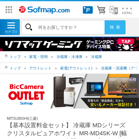
トップ
＞
家電・照明
＞
冷蔵庫・冷凍庫
＞
冷蔵庫
トップ
＞
アウトレット
＞
家電(アウトレット)
＞
冷蔵庫・洗濯機（アウ
MITSUBISHI(三菱)
【基本設置料金セット】 冷蔵庫 MDシリーズ
クリスタルピュアホワイト MR-MD45K-W [幅