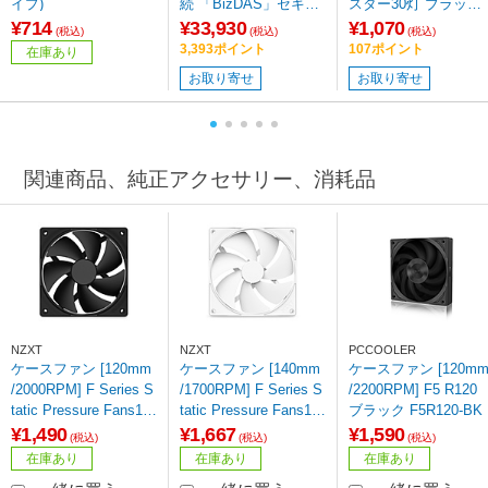
イプ)
続 「BizDAS」セキュ
スター30灯 ブラック 3
リティモデル(Mac/Win
0772
¥714
¥33,930
¥1,070
(税込)
(税込)
(税込)
dows11対応) ［4TB /
3,393ポイント
107ポイント
在庫あり
ポータブル型］
お取り寄せ
お取り寄せ
関連商品、純正アクセサリー、消耗品
NZXT
NZXT
PCCOOLER
ケースファン [120mm
ケースファン [140mm
ケースファン [120m
/2000RPM] F Series S
/1700RPM] F Series S
/2200RPM] F5 R120
tatic Pressure Fans12
tatic Pressure Fans14
ブラック F5R120-BK
0 (2024) ブラック RF-
0 (2024) ホワイト RF-
¥1,490
¥1,667
¥1,590
(税込)
(税込)
(税込)
P12SF-B2
P14SF-W2
在庫あり
在庫あり
在庫あり