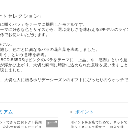
ハートセレクション」
境に咲くバラ」をテーマに採用したモデルです。
ーマに好きな色とサイズから、選ぶ楽しさを味わえる3モデルのライ
関係でお使いいただけます。
アモデル。
を施し、色ごとに異なるバラの花言葉を表現しました。
は叶う」という意味を表現。
」、BGD-565RSはピンクのバラをテーマに「上品」や「感謝」という
ラが浮かび上がり、大切な瞬間に時計に込められた意味を思い出すこ
表現しました。
た、大切な人に贈るホリデーシーズンのギフトにぴったりのウオッチ
ミアム
ポイント
ントでさらにおトク！長期
ポイントをお店で貯めて、ネットで
、安心のサポートサービス
使う！ネットで貯めて、お店で使