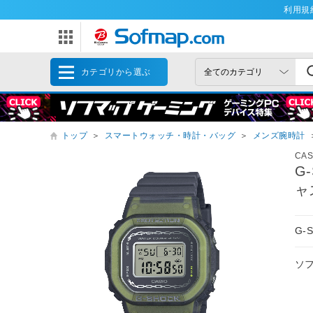
利用規
カテゴリから選ぶ
トップ
＞
スマートウォッチ・時計・バッグ
＞
メンズ腕時計
CAS
G
ャ
G
ソ