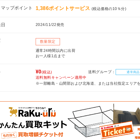
フマップポイント
1,386ポイントサービス
(税込価格の10％分)
売日
2024/11/22発売
庫
数量限定
通常24時間以内に出荷
お一人様1点まで
料
¥0
送料グループ：
(税込)
通常商品
送料無料キャンペーン適用中
※一部離島・山間部および北海道、または当社指定エリア