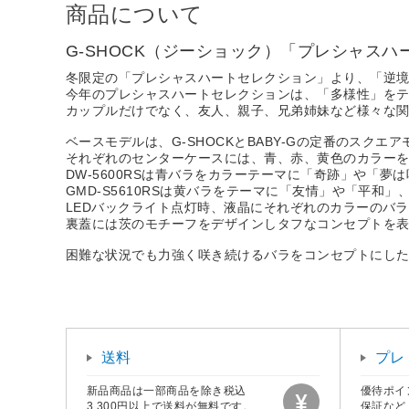
商品について
G-SHOCK（ジーショック）「プレシャス
冬限定の「プレシャスハートセレクション」より、「逆
今年のプレシャスハートセレクションは、「多様性」をテ
カップルだけでなく、友人、親子、兄弟姉妹など様々な
ベースモデルは、G-SHOCKとBABY-Gの定番のスクエ
それぞれのセンターケースには、青、赤、黄色のカラー
DW-5600RSは青バラをカラーテーマに「奇跡」や「夢
GMD-S5610RSは黄バラをテーマに「友情」や「平和
LEDバックライト点灯時、液晶にそれぞれのカラーのバ
裏蓋には茨のモチーフをデザインしタフなコンセプトを
困難な状況でも力強く咲き続けるバラをコンセプトにし
送料
プレ
新品商品は一部商品を除き税込
優待ポイ
3,300円以上で送料が無料です。
保証など