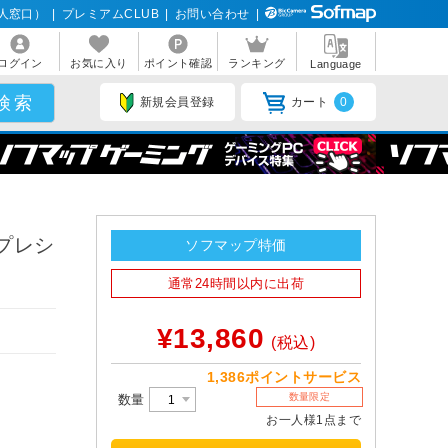
人窓口）
|
プレミアムCLUB
|
お問い合わせ
|
ログイン
お気に入り
ポイント確認
ランキング
Language
新規会員登録
カート
0
「プレシ
ソフマップ特価
通常24時間以内に出荷
¥13,860
(税込)
1,386ポイントサービス
数量限定
数量
お一人様1点まで