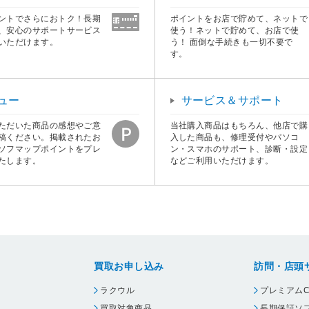
ントでさらにおトク！長期
ポイントをお店で貯めて、ネットで
、安心のサポートサービス
使う！ネットで貯めて、お店で使
いただけます。
う！ 面倒な手続きも一切不要で
す。
ュー
サービス＆サポート
ただいた商品の感想やご意
当社購入商品はもちろん、他店で購
稿ください。掲載されたお
入した商品も、修理受付やパソコ
ソフマップポイントをプレ
ン・スマホのサポート、診断・設定
たします。
などご利用いただけます。
買取お申し込み
訪問・店頭
ラクウル
プレミアムC
買取対象商品
長期保証ソ