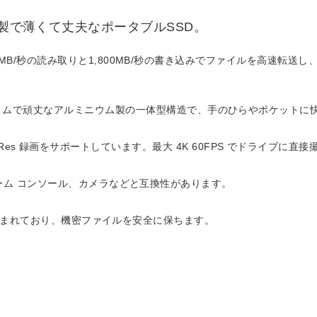
ム製で薄くて丈夫なポータブルSSD。
000MB/秒の読み取りと1,800MB/秒の書き込みでファイルを高速転送し、
スリムで頑丈なアルミニウム製の一体型構造で、手のひらやポケットに
 Apple Pro Res 録画をサポートしています。最大 4K 60FPS でドライブ
ーズ、ゲーム コンソール、カメラなどと互換性があります。
eld? が含まれており、機密ファイルを安全に保ちます。