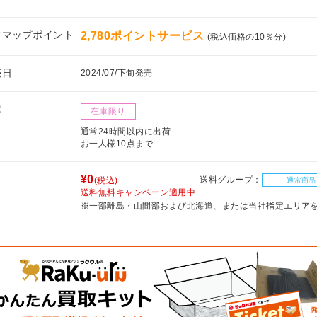
フマップポイント
2,780ポイントサービス
(税込価格の10％分)
売日
2024/07/下旬発売
庫
在庫限り
通常24時間以内に出荷
お一人様10点まで
料
¥0
送料グループ：
(税込)
通常商品
送料無料キャンペーン適用中
※一部離島・山間部および北海道、または当社指定エリア