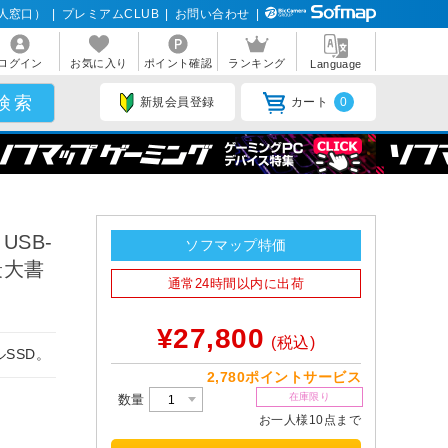
人窓口）
|
プレミアムCLUB
|
お問い合わせ
|
ログイン
お気に入り
ポイント確認
ランキング
Language
新規会員登録
カート
0
 USB-
ソフマップ特価
 最大書
通常24時間以内に出荷
¥27,800
(税込)
SSD。
2,780ポイントサービス
在庫限り
数量
お一人様10点まで