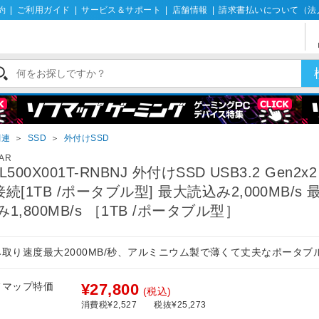
約
|
ご利用ガイド
|
サービス＆サポート
|
店舗情報
|
請求書払いについて（法
関連
＞
SSD
＞
外付けSSD
AR
L500X001T-RNBNJ 外付けSSD USB3.2 Gen2x2
接続[1TB /ポータブル型] 最大読込み2,000MB/s
み1,800MB/s ［1TB /ポータブル型］
み取り速度最大2000MB/秒、アルミニウム製で薄くて丈夫なポータブル
フマップ特価
¥27,800
(税込)
消費税¥2,527
税抜¥25,273