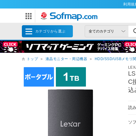
利用規
カテゴリから選ぶ
トップ
＞
液晶モニター・周辺機器
＞
HDD/SSD/USBメモリ
LEX
LS
C
込
読
ソ