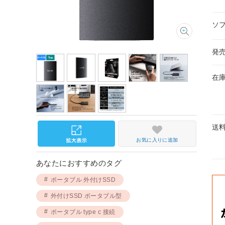
ソ
発
在
送
お気に入りに追加
あなたにおすすめのタグ
ポータブル 外付けSSD
外付けSSD ポータブル型
ポータブル type c 接続