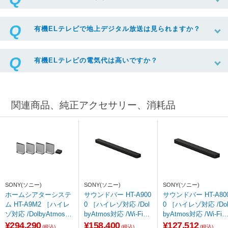
有機ELテレビで地上デジタル放送は見られますか？
有機ELテレビの電気代は高いですか？
関連商品、純正アクセサリー、消耗品
SONY(ソニー)
SONY(ソニー)
SONY(ソニー)
ホームシアターシステ
サウンドバー HT-A900
サウンドバー HT-A800
ム HT-A9M2 ［ハイレ
0 ［ハイレゾ対応 /Dol
0 ［ハイレゾ対応 /Do
ゾ対応 /DolbyAtmos対
byAtmos対応 /Wi-Fi対
byAtmos対応 /Wi-Fi
応 /4.0ch /Wi-Fi対応 /B
応 /Bluetooth対応］
応 /Bluetooth対応］
¥294,290
¥158,400
¥127,512
(税込)
(税込)
(税込)