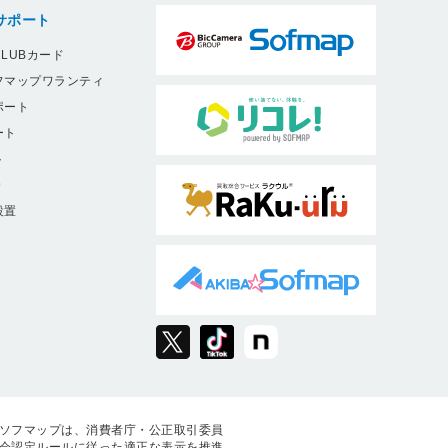
サポート
LUBカード
フマップワランティ
ポート
ート
ト
9
設置
ソフマップは、消費者庁・公正取引委員
会認定ルールに従った適正な表示を推進