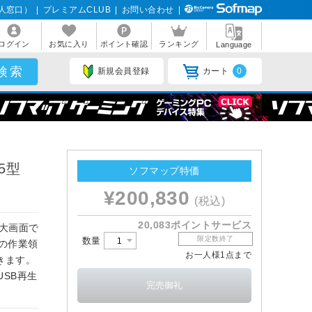
人窓口）
|
プレミアムCLUB
|
お問い合わせ
|
ログイン
お気に入り
ポイント確認
ランキング
Language
新規会員登録
カート
0
75型
ソフマップ特価
¥200,830
(税込)
20,083ポイントサービス
の大画面で
限定数終了
数量
4倍の作業領
お一人様1点まで
きます。
USB再生