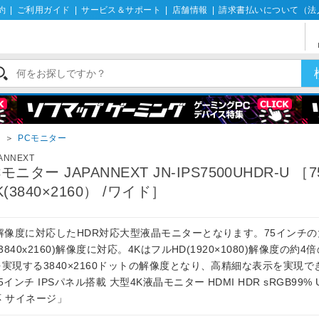
約
|
ご利用ガイド
|
サービス＆サポート
|
店舗情報
|
請求書払いについて（法
イ
＞
PCモニター
ANNEXT
Cモニター JAPANNEXT JN-IPS7500UHDR-U ［
K(3840×2160） /ワイド］
K解像度に対応したHDR対応大型液晶モニターとなります。75インチ
(3840x2160)解像度に対応。4KはフルHD(1920×1080)解像度の約
を実現する3840×2160ドットの解像度となり、高精細な表示を実現で
5インチ IPSパネル搭載 大型4K液晶モニター HDMI HDR sRGB99% 
応 サイネージ」