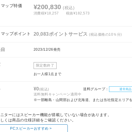
フマップ特価
¥200,830
(税込)
消費税¥18,257
税抜¥182,573
フマップポイント
20,083ポイントサービス
(税込価格の10％分)
売日
2023/12/26発売
庫
限定数終了
お一人様1点まで
料
¥0
送料グループ：
(税込)
通常商品
送料無料キャンペーン適用中
※一部離島・山間部および北海道、または当社指定エリア
モニターにはスピーカー機能が搭載していない場合があります。
しくは商品の仕様詳細をご確認ください。
PCスピーカーおすすめ >