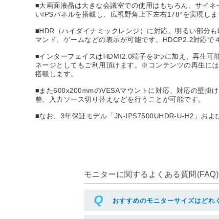
■大画面液晶は大きな会議室での使用はもちろん、サイネ
いIPSパネルを搭載し、広視野角上下左右178°を実現し
■HDR（ハイダイナミックレンジ）に対応。明るい部分
マンド、ゲームなどの表示が可能です。HDCP2.2対応
■インターフェイスはHDMI2.0端子を3つに加え、再
ネージとしてもご利用頂けます。※コンテンツの再生に
搭載します。
■また600x200mmのVESAマウントに対応、対応
整、入力ソース切り替えなどを行うことが可能です。
■なお、3年保証モデル「JN-IPS7500UHDR-U-H2」お
モニターに関するよくある質問(FAQ)
おすすめのモニターサイズはどれ