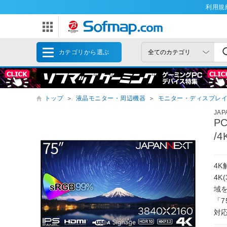
利用規
カテゴリから選ぶ
トップ
＞
液晶モニター・周辺機器
＞
モニター・ディスプレ
JAP
P
/4
4
4K
域
「7
対