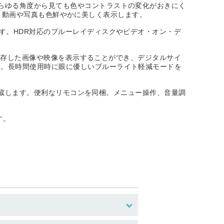
らゆる角度から見ても色やコントラストの変化がおきにく
応し、動画や写真も色鮮やかに美しく表示します。
す。HDR対応のブルーレイディスクやビデオ・オン・デ
に保存した画像や映像を表示することができ、デジタルサイ
ん。長時間使用時に眼に優しいブルーライト軽減モードを
を内蔵します。便利なリモコンを同梱。メニュー操作、音量調
す。