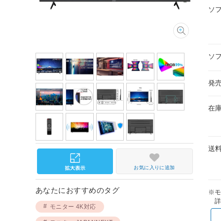
ソ
ソ
発
在
送
お気に入りに追加
あなたにおすすめのタグ
※
詳
モニター 4K対応