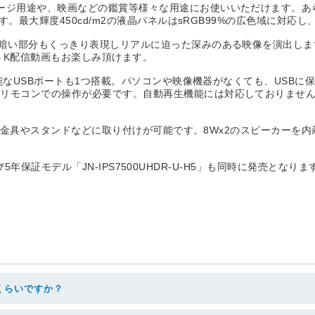
ージ用途や、映画などの鑑賞等様々な用途にお使いいただけます。あ
ます。最大輝度450cd/m2の液晶パネルはsRGB99%の広色域に対
も暗い部分もくっきり表現しリアルに迫った深みのある映像を演出しま
で４K配信動画もお楽しみ頂けます。
生可能なUSBポートも1つ搭載。パソコンや映像機器がなくても、USB
はリモコンでの操作が必要です。自動再生機能には対応しておりませ
の壁掛け金具やスタンドなどに取り付けが可能です。8Wx2のスピーカー
よび5年保証モデル「JN-IPS7500UHDR-U-H5」も同時に発売となりま
くらいですか？