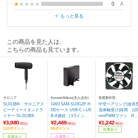
0
人
もっと見る
この商品を見た人は、
こちらの商品も見ています。
サロニア
KuroutoShikou(玄人志向)
長尾製作所
SL013BK サロニアス
GW3.5AM-SU3G2P H
中空ベアリング(改良
ピーディーイオンドラ
DDケース USB-C＋US
流体軸受け)採用 12
イヤー SL-013BK
B-A接続 ［3.5インチ
mmPWMファン RD
対応 /SATA /1台］
1225S-PWM 【864】
¥3,980
¥2,469
¥1,242
(税込)
(税込)
(税込)
120ポイント
99ポイント
在庫あり
在庫あり
在庫限り