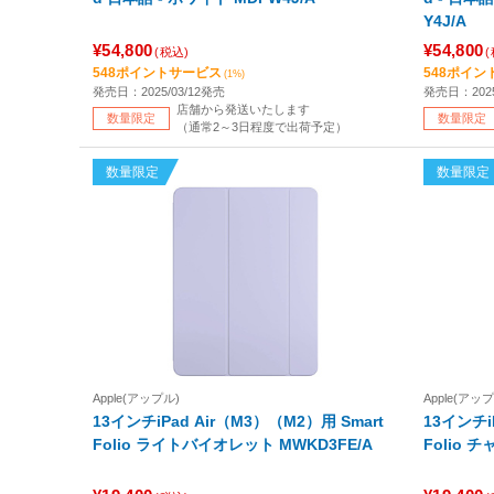
Y4J/A
¥54,800
¥54,800
(税込)
548ポイントサービス
548ポイン
(1%)
発売日：2025/03/12発売
発売日：2025
店舗から発送いたします
数量限定
数量限定
（通常2～3日程度で出荷予定）
数量限定
数量限定
Apple(アップル)
Apple(アッ
13インチiPad Air（M3）（M2）用 Smart
13インチi
Folio ライトバイオレット MWKD3FE/A
Fol