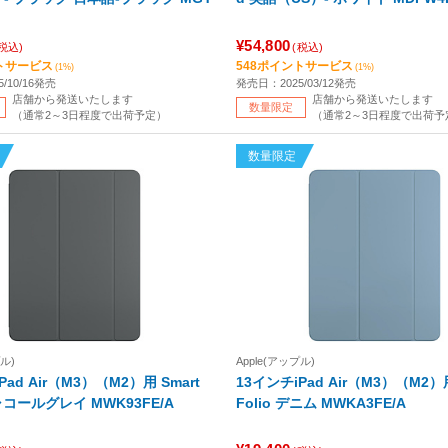
¥54,800
(税込)
(税込)
トサービス
548ポイントサービス
(1%)
(1%)
/10/16発売
発売日：2025/03/12発売
店舗から発送いたします
店舗から発送いたします
数量限定
（通常2～3日程度で出荷予定）
（通常2～3日程度で出荷予
数量限定
プル)
Apple(アップル)
Pad Air（M3）（M2）用 Smart
13インチiPad Air（M3）（M2）用
io チャコールグレイ MWK93FE/A
Folio デニム MWKA3FE/A