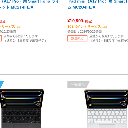
i（A17 Pro）用 Smart Folio ライ
iPad mini（A17 Pro）用 Smart Fol
ト MC2T4FE/A
ム MC2U4FE/A
¥10,800
(税込)
(税込)
トサービス
108ポイントサービス
(1%)
(1%)
/10/23発売
発売日：2024/10/23発売
店舗から発送いたします
店舗から発送いたします
数量限定
（通常2～3日程度で出荷予定）
（通常2～3日程度で出荷予
完売御礼