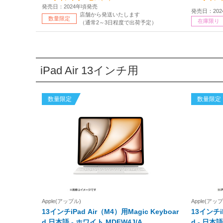
発売日：2024年頃発売
発売日：20
店舗から発送いたします
数量限定
在庫限り
（通常2～3日程度で出荷予定）
iPad Air 13インチ用
数量限定
数量限定
Apple(アップル)
Apple(アッ
13インチiPad Air（M4）用Magic Keyboar
13インチiP
d 日本語 - ホワイト MDFW4J/A
d - 日本語 - ブラ