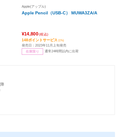
Apple(アップル)
Apple Pencil（USB-C） MUWA3ZA/A
¥14,800
(税込)
148ポイントサービス
(1%)
発売日：2023年11月上旬発売
通常24時間以内に出荷
在庫限り
以降
降