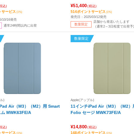
¥51,400
(税込)
(税込)
トサービス
514ポイントサービス
(1%)
(1%)
発売日：2025/03/12発売
/10/16発売
店舗から発送いたします
数量限定
通常24時間以内に出荷
（通常2～3日程度で出荷予
数量限定
プル)
Apple(アップル)
Pad Air（M3）（M2）用 Smart
11インチiPad Air（M3）（M2）用
io デニム MWK63FE/A
Folio セージ MWK73FE/A
¥14,800
(税込)
(税込)
トサービス
148ポイントサービス
(1%)
(1%)