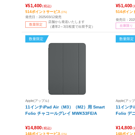
¥51,400
¥51,400
(税込)
514ポイントサービス
514ポイン
(1%)
発売日：2025/03/12発売
発売日：2025
店舗から発送いたします
数量限定
在庫限り
（通常2～3日程度で出荷予定）
数量限定
数量限定
Apple(アップル)
Apple(アッ
11インチiPad Air（M3）（M2）用 Smart
11インチi
Folio チャコールグレイ MWK53FE/A
Fol
¥14,800
¥14,800
(税込)
148ポイントサービス
148ポイン
(1%)