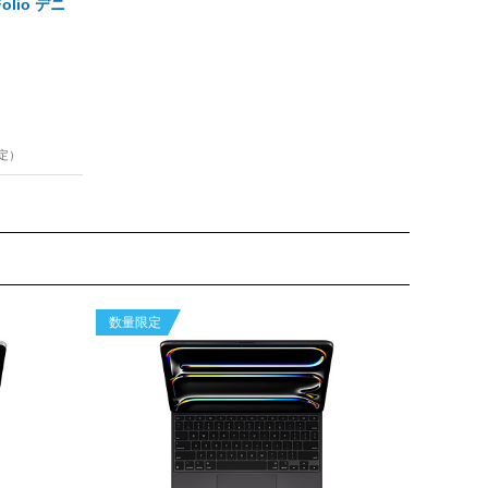
io デニ
定）
数量限定