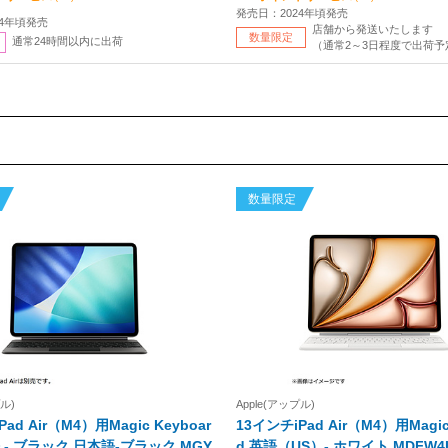
発売日：2024年頃発売
24年頃発売
店舗から発送いたします
数量限定
通常24時間以内に出荷
（通常2～3日程度で出荷予
数量限定
プル)
Apple(アップル)
ad Air（M4）用Magic Keyboar
13インチiPad Air（M4）用Magic
ック 日本語-ブラック MGY
d 英語（US）- ホワイト MDFW4