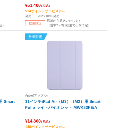
¥51,400
(税込)
514ポイントサービス
(1%)
発売日：2025/10/16発売
店舗から発送いたします
数量限定
定）
（通常2～3日程度で出荷予定）
数量限定
Apple(アップル)
 Smart
11インチiPad Air（M3）（M2）用 Smart
Folio ライトバイオレット MWK83FE/A
¥14,800
(税込)
148ポイントサービス
(1%)