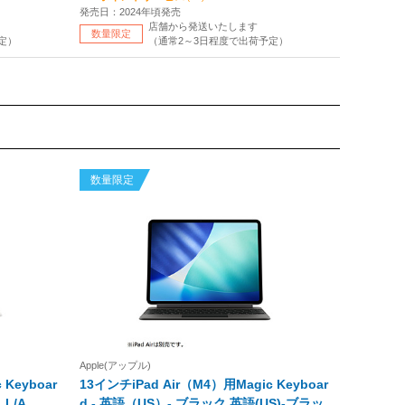
発売日：2024年頃発売
店舗から発送いたします
数量限定
定）
（通常2～3日程度で出荷予定）
数量限定
Apple(アップル)
 Keyboar
13インチiPad Air（M4）用Magic Keyboar
LL/A
d - 英語（US）- ブラック 英語(US)-ブラッ