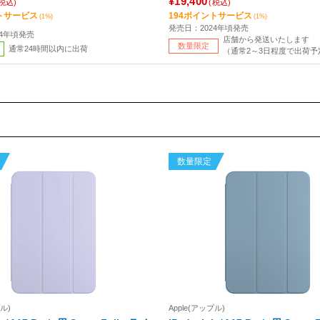
¥19,400
(税込)
(税込)
トサービス
194ポイントサービス
(1%)
(1%)
発売日：2024年頃発売
24年頃発売
店舗から発送いたします
数量限定
通常24時間以内に出荷
（通常2～3日程度で出荷予
数量限定
プル)
Apple(アップル)