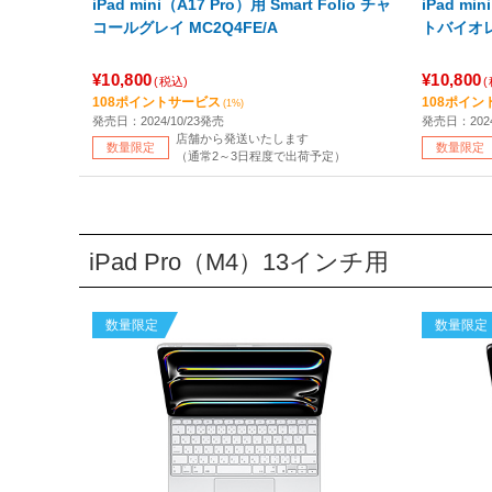
iPad mini（A17 Pro）用 Smart Folio チャ
iPad min
コールグレイ MC2Q4FE/A
トバイオレッ
¥10,800
¥10,800
(税込)
108ポイントサービス
108ポイン
(1%)
発売日：2024/10/23発売
発売日：2024
店舗から発送いたします
数量限定
数量限定
（通常2～3日程度で出荷予定）
iPad Pro（M4）13インチ用
数量限定
数量限定