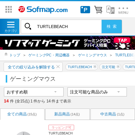
トップ
＞
ゲーミングPC・周辺機器
＞
ゲーミングマウス
＞
TURTLEBE
全ての絞り込みを解除する
TURTLEBEACH
注文可能
TURT
ゲーミングマウス
14
件 (全15点)
1
件から
14
件まで表示
全ての商品
新品商品
中古商品
(15点)
(14点)
(1点)
ラッピング可
TURTLEBEACH