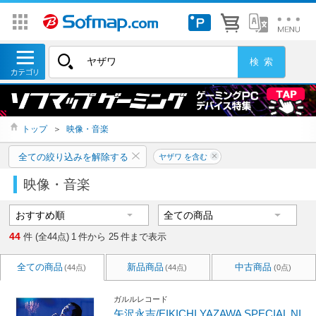
トップ
＞
映像・音楽
全ての絞り込みを解除する
ヤザワ を含む
映像・音楽
44
件 (全44点)
1
件から
25
件まで表示
全ての商品
新品商品
中古商品
(44点)
(44点)
(0点)
ガルルレコード
矢沢永吉/EIKICHI YAZAWA SPECIAL NI