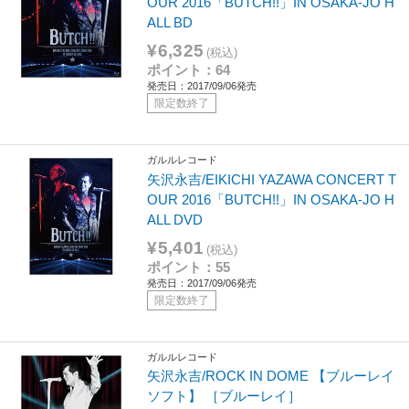
OUR 2016「BUTCH!!」IN OSAKA-JO H
ALL BD
¥6,325
(税込)
ポイント：64
発売日：2017/09/06発売
限定数終了
ガルルレコード
矢沢永吉/EIKICHI YAZAWA CONCERT T
OUR 2016「BUTCH!!」IN OSAKA-JO H
ALL DVD
¥5,401
(税込)
ポイント：55
発売日：2017/09/06発売
限定数終了
ガルルレコード
矢沢永吉/ROCK IN DOME 【ブルーレイ
ソフト】 ［ブルーレイ］