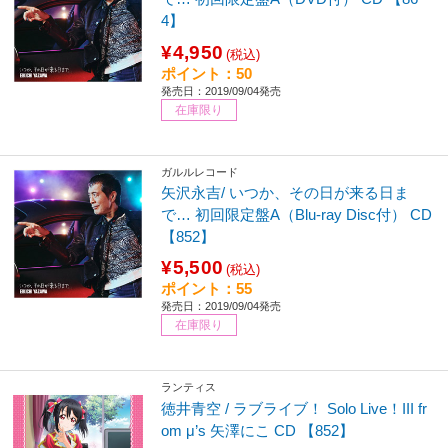
4】
¥4,950
(税込)
ポイント：50
発売日：2019/09/04発売
在庫限り
ガルルレコード
矢沢永吉/ いつか、その日が来る日ま
で… 初回限定盤A（Blu-ray Disc付） CD
【852】
¥5,500
(税込)
ポイント：55
発売日：2019/09/04発売
在庫限り
ランティス
徳井青空 / ラブライブ！ Solo Live！III fr
om μ’s 矢澤にこ CD 【852】