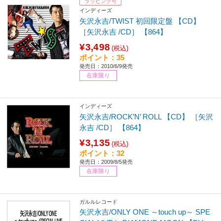
ラッピング可
インディーズ
矢沢永吉/TWIST 初回限定盤 【CD】
［矢沢永吉 /CD］ 【864】
¥3,498
(税込)
ポイント：35
発売日：2010/6/9発売
在庫限り
インディーズ
矢沢永吉/ROCK’N’ ROLL 【CD】 ［矢沢
永吉 /CD］ 【864】
¥3,135
(税込)
ポイント：32
発売日：2009/8/5発売
在庫限り
ガルルレコード
矢沢永吉/ONLY ONE ～touch up～ SPE