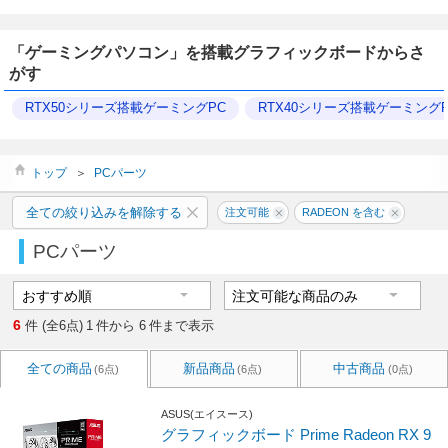
「ゲーミングパソコン」を搭載グラフィックボードからさ
がす
RTX50シリーズ搭載ゲーミングPC
RTX40シリーズ搭載ゲーミングP
トップ
＞
PCパーツ
全ての絞り込みを解除する
注文可能
RADEON を含む
PCパーツ
6
件 (全6点)
1
件から
6
件まで表示
全ての商品
新品商品
中古商品
(6点)
(6点)
(0点)
ASUS(エイスース)
グラフィックボード Prime Radeon RX 9