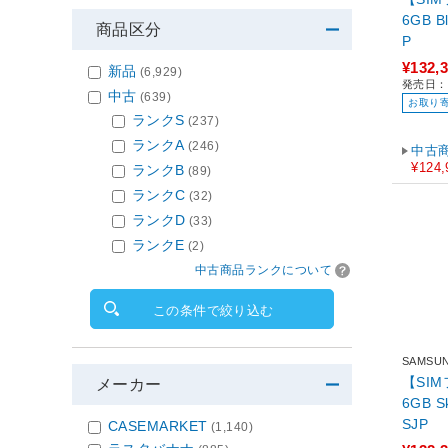
6GB Black SM-S942QZKESJ
商品区分
P
¥132,
新品
(6,929)
発売日：2
中古
(639)
お取り
ランクS
(237)
ランクA
(246)
中古
¥124,
ランクB
(89)
ランクC
(32)
ランクD
(33)
ランクE
(2)
中古商品ランクについて
この条件で絞り込む
SAMSU
【SIM
メーカー
6GB SkyBlue SM-S942QLBE
SJP
CASEMARKET
(1,140)