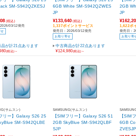
6GB White SM-S942QZWES
2GB White SM-S942QZWFS
JP
JP
308
¥133,640
¥162,2
(税込)
(税込)
026/03/12発売
1,337ポイントサービス
1,622
発売日：2026/03/12発売
発売日：20
寄せ
お取り寄せ
お取り寄
商品が計21点あります
中古商品が計22点あります
980
¥124,980
(税込)～
(税込)～
NG(サムスン)
SAMSUNG(サムスン)
SAMSUN
フリー】Galaxy S26 25
【SIMフリー】Galaxy S26 51
【SIMフ
2GB SkyBlue SM-S942QLBF
6GB CobaltViolet SM-S942Q
SJP
ZVESJ