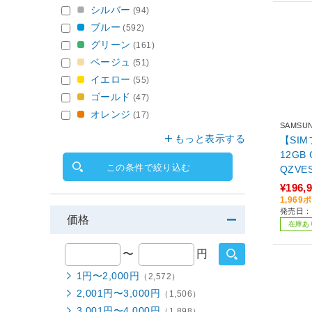
シルバー
(94)
ブルー
(592)
グリーン
(161)
ベージュ
(51)
イエロー
(55)
ゴールド
(47)
オレンジ
(17)
SAMSU
もっと表示する
【SIM
12GB CobaltViolet SM-S947
この条件で絞り込む
QZVE
¥196,
1,96
発売日：2
価格
在庫あ
〜
円
1円〜2,000円
（2,572）
2,001円〜3,000円
（1,506）
3,001円〜4,000円
（1,898）