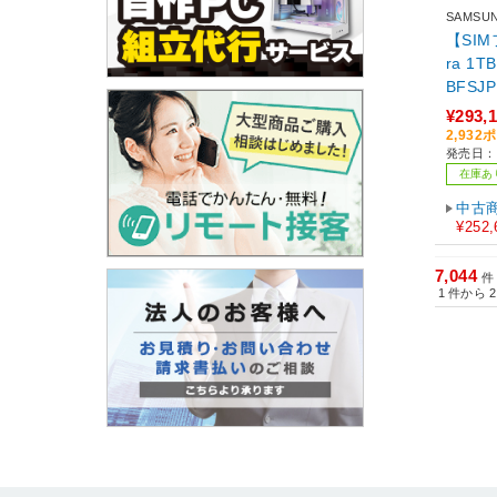
SAMSU
【SIMフ
ra 1TB SkyBlue SM-S94
BFSJP
¥293,
2,93
発売日：2
在庫あ
中古
¥252,
7,044
件
1
件から
2