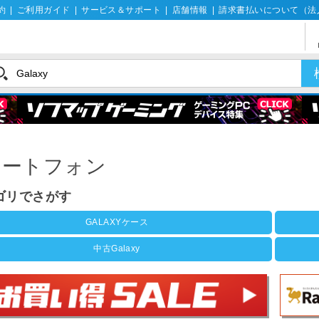
約
|
ご利用ガイド
|
サービス＆サポート
|
店舗情報
|
請求書払いについて（法
マートフォン
ゴリでさがす
GALAXYケース
中古Galaxy