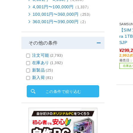
4,001円〜100,000円
（1,337）
100,001円〜360,000円
（253）
360,001円〜390,000円
（2）
SAMSU
【SIMフ
ra 1TB White SM-S948Q
SJP
その他の条件
¥299,
注文可能
(2,793)
2,99
発売日：2
在庫あり
(1,392)
在庫あ
新製品
(25)
新入荷
(81)
この条件で絞り込む