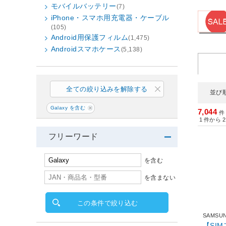
モバイルバッテリー
(7)
iPhone・スマホ用充電器・ケーブル
(105)
Android用保護フィルム
(1,475)
Androidスマホケース
(5,138)
全ての絞り込みを解除する
並び
Galaxy を含む
7,044
件
1
件から
2
フリーワード
を含む
を含まない
この条件で絞り込む
SAMSU
【SIM