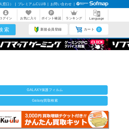
人窓口）
|
プレミアムCLUB
|
お問い合わせ
|
ログイン
お気に入り
ポイント確認
ランキング
Language
新規会員登録
カート
0
GALAXY保護フィルム
Galaxy買取検索