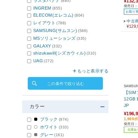
ラスタバナナ
¥132,
(885)
発売日：2
INGREM
(855)
お取り
ELECOM(エレコム)
(804)
中古
レイアウト
(788)
¥129,
SAMSUNG(サムスン)
(586)
MSソリューションズ
(335)
GALAXY
(332)
shizukawill(シズカウィル)
(310)
UAG
(272)
もっと表示する
この条件で絞り込む
SAMSU
【SIM
12GB Black SM-S947QZKES
JP
カラー
¥196,
1,96
ブラック
(974)
発売日：2
ホワイト
(333)
在庫あ
グレー
(161)