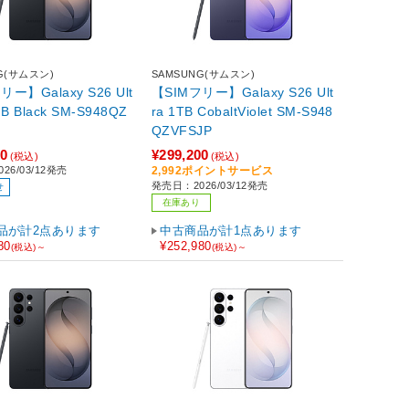
G(サムスン)
SAMSUNG(サムスン)
リー】Galaxy S26 Ult
【SIMフリー】Galaxy S26 Ult
S948QZ
ra 1TB CobaltViolet SM-S948
QZVFSJP
20
¥299,200
(税込)
(税込)
26/03/12発売
2,992ポイントサービス
発売日：2026/03/12発売
せ
在庫あり
品が計2点あります
中古商品が計1点あります
80
¥252,980
(税込)～
(税込)～