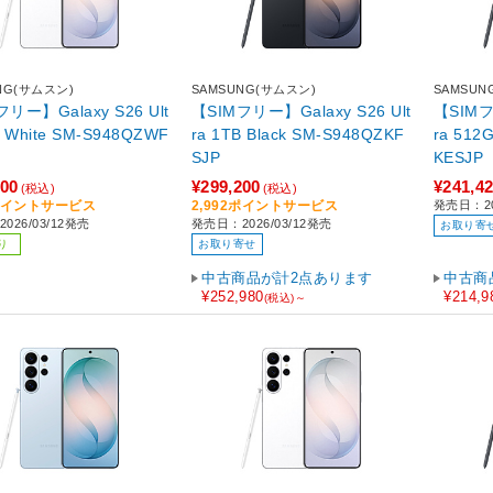
NG(サムスン)
SAMSUNG(サムスン)
SAMSUN
リー】Galaxy S26 Ult
【SIMフリー】Galaxy S26 Ult
【SIMフ
ZWF
ra 1TB Black SM-S948QZKF
ra 512GB Black SM-
SJP
KESJP
200
¥299,200
¥241,4
(税込)
(税込)
2ポイントサービス
2,992ポイントサービス
発売日：20
026/03/12発売
発売日：2026/03/12発売
お取り寄
り
お取り寄せ
中古商品が計2点あります
中古商
¥252,980
¥214,9
(税込)～