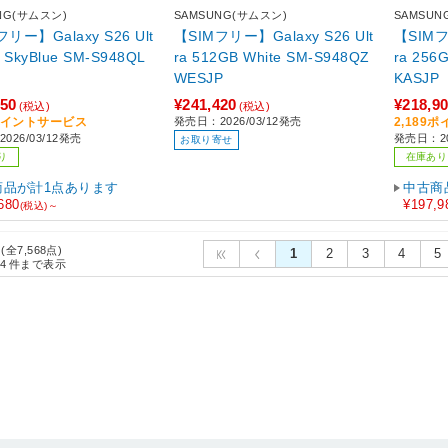
NG(サムスン)
SAMSUNG(サムスン)
SAMSUN
リー】Galaxy S26 Ult
【SIMフリー】Galaxy S26 Ult
【SIMフ
8QL
ra 512GB White SM-S948QZ
ra 256GB Black SM-
WESJP
KASJP
150
¥241,420
¥218,9
(税込)
(税込)
2ポイントサービス
発売日：2026/03/12発売
2,189
026/03/12発売
発売日：20
お取り寄せ
り
在庫あり
商品が計1点あります
中古商
680
¥197,9
(税込)～
 (全7,568点)
1
2
3
4
5
4
件まで表示