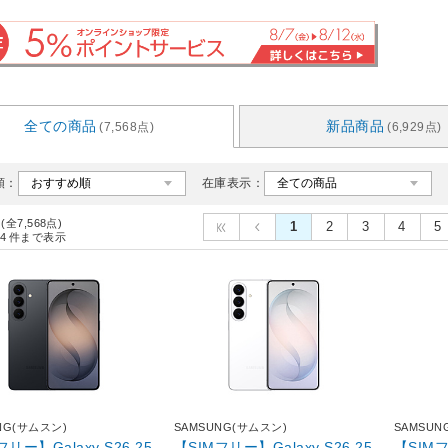
全ての商品
新品商品
(7,568点)
(6,929点)
順：
在庫表示：
 (全7,568点)
1
2
3
4
5
4
件まで表示
NG(サムスン)
SAMSUNG(サムスン)
SAMSUN
フリー】Galaxy S26 25
【SIMフリー】Galaxy S26 25
【SIMフ