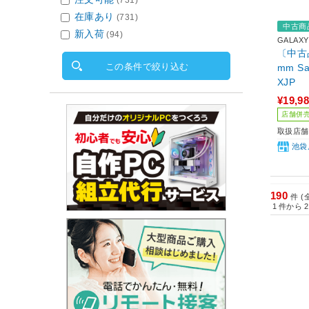
在庫あり
(731)
中古商
新入荷
(94)
GALAXY
〔中古品〕
この条件で絞り込む
mm Sa
XJP
¥19,9
店舗併
取扱店舗
池袋
190
件 (
1
件から
2