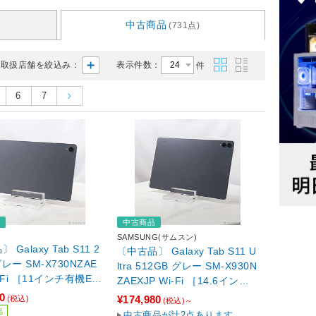
中古商品
(731点)
取扱店舗を絞込み：
表示件数：
件
6
7
品
中古商品
SAMSUNG(サムスン)
Galaxy Tab S11 2
〔中古品〕 Galaxy Tab S11 U
グレー SM-X730NZAE
ltra 512GB グレー SM-X930N
i-Fi ［11インチ有機EL
ZAEXJP Wi-Fi ［14.6インチ
Tek-Dimensity-9400
有機EL／MediaTek-Dimensity
0
¥174,980
(税込)
(税込)～
-9400+］
品
中古商品が計2点あります