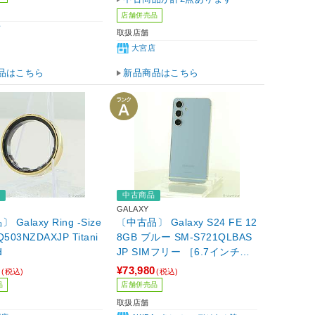
店舗併売品
店
取扱店舗
大宮店
品はこちら
新品商品はこちら
品
中古商品
GALAXY
Galaxy Ring -Size
〔中古品〕 Galaxy S24 FE 12
Q503NZDAXJP Titani
8GB ブルー SM-S721QLBAS
d
JP SIMフリー ［6.7インチ有
機EL／Exynos 2400e／RAM:
0
¥73,980
(税込)
(税込)
8GB／ナノSIM&ナノSIM&eSI
品
店舗併売品
M］
取扱店舗