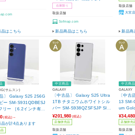
在庫限り
取扱店舗
大宮
取扱店舗
map.com
Sofmap.com
商品はこちら
新品商品はこちら
新品商
品
中古商品
中古商
GALAXY
GALAXY
NG(サムスン)
〔中古品〕 Galaxy S25 Ultra
〔中古品〕 
〕 Galaxy S25 256G
1TB チタニウムホワイトシル
13 SM-
ビー SM-S931QDBESJ
バー SM-S938QZSFSJP SIM
um Gol
Mフリー ［6.2インチ有機
フリー ［6.9インチ有機EL／S
pdragon 8 Elite for
¥201,980
¥34,48
80
(税込)
(税込)～
napdragon 8 Elite for Galaxy
xy／RAM:12GB／ナノSI
店舗併売品
店舗併売
商品が計4点あります
／RAM:12GB／ナノSIM&eSI
SIM&eSIM］
取扱店舗
取扱店舗
売品
M］