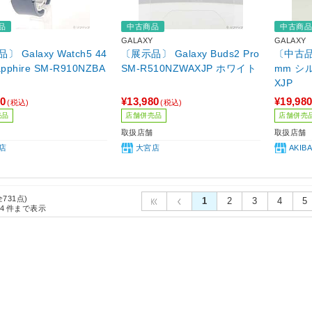
品
中古商品
中古商
GALAXY
GALAXY
 Galaxy Watch5 44
〔展示品〕 Galaxy Buds2 Pro
〔中古品〕
pphire SM-R910NZBA
SM-R510NZWAXJP ホワイト
mm シル
XJP
80
¥13,980
¥19,98
(税込)
(税込)
売品
店舗併売品
店舗併売
取扱店舗
取扱店舗
店
大宮店
AKI
全731点)
1
2
3
4
5
4
件まで表示