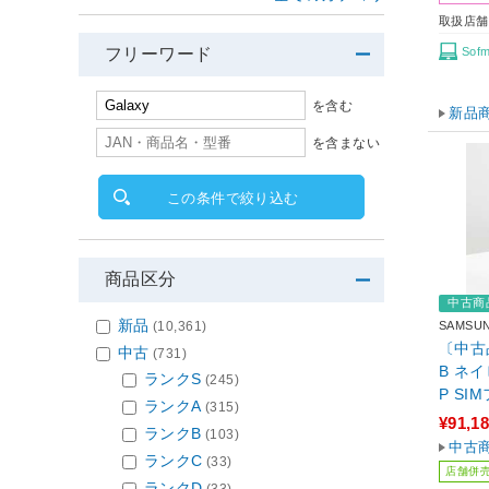
取扱店舗
Sof
フリーワード
を含む
新品
を含まない
この条件で絞り込む
商品区分
中古商
新品
(10,361)
SAMSU
〔中古品
中古
(731)
B ネイ
ランクS
(245)
P SI
ランクA
(315)
EL／Sna
¥91,1
ランクB
(103)
Gala
中古
ランクC
(33)
M&ナノ
店舗併
ランクD
(33)