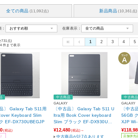
全ての商品
新品商品
(11,092点)
(10,361点)
順：
在庫表示：
全731点)
1
2
3
4
5
4
件まで表示
品
中古商品
中古商
GALAXY
GALAXY
〕 Galaxy Tab S11用
〔中古品〕 Galaxy Tab S11 U
〔中古品〕 
over Keyboard Slim
ltra用 Book Cover keyboard
56GB 
 EF-DX730UBEGJP
Slim ブラック EF-DX930UBE
XJP W
GJP
／Media
80
¥12,480
¥118,98
(税込)
(税込)～
+］
り
中古商品が計7点あります
店舗併売