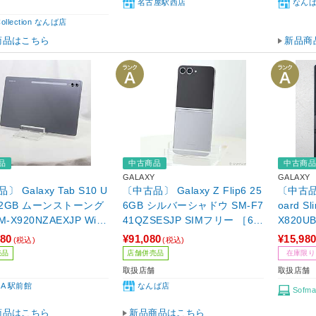
名古屋駅西店
なん
Collection なんば店
商品はこちら
新品商
品
中古商品
中古商
GALAXY
GALAXY
 Galaxy Tab S10 U
〔中古品〕 Galaxy Z Flip6 25
〔中古品〕
 512GB ムーンストーング
6GB シルバーシャドウ SM-F7
oard Sl
-X920NZAEXJP Wi-F
41QZSESJP SIMフリー ［6.7
X820U
4.6インチ有機EL／Media
インチ/3.4インチ有機EL／Sn
980
¥91,080
¥15,98
(税込)
(税込)
imensity-9300+］
apdragon 8 Gen 3 Mobile Pla
売品
店舗併売品
在庫限り
tform for Galaxy／RAM:12GB
取扱店舗
取扱店舗
／ナノSIM&eSIM］
BA 駅前館
なんば店
Sofma
商品はこちら
新品商品はこちら