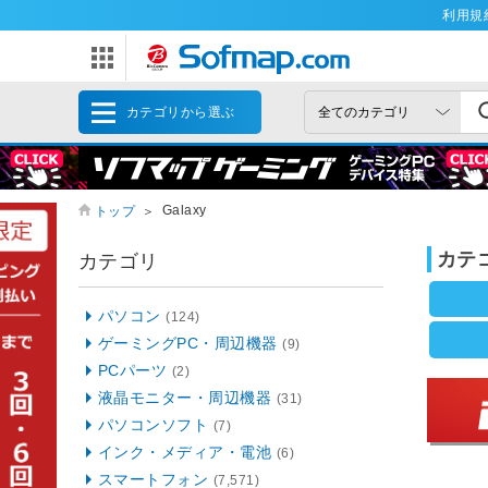
利用規
カテゴリから選ぶ
Galaxy
トップ
＞
カテ
カテゴリ
パソコン
(124)
ゲーミングPC・周辺機器
(9)
PCパーツ
(2)
液晶モニター・周辺機器
(31)
パソコンソフト
(7)
インク・メディア・電池
(6)
スマートフォン
(7,571)