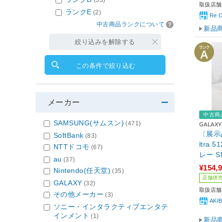
取扱店舗
ランクE
(2)
Re 
中古商品ランクについて
新品
絞り込みを解除する
この条件で絞り込む
メーカー
中古商
SAMSUNG(サムスン)
(471)
GALAXY
〔展示品〕
SoftBank
(83)
ltra
NTTドコモ
(67)
レー SM
au
(37)
i ［1
¥154,
Nintendo(任天堂)
(35)
Tek-D
店舗併
GALAXY
(32)
取扱店舗
その他メーカー
(3)
AKI
ソニー・インタラクティブエンタテ
インメント
(1)
新品