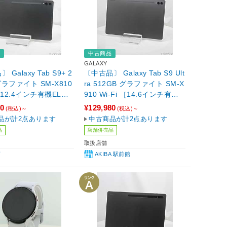
品
中古商品
GALAXY
Galaxy Tab S9+ 2
〔中古品〕 Galaxy Tab S9 Ult
グラファイト SM-X810
ra 512GB グラファイト SM-X
 ［12.4インチ有機EL／S
910 Wi-Fi ［14.6インチ有機E
gon-8-Gen-2］
L／Snapdragon-8-Gen-2］
80
¥129,980
(税込)～
(税込)～
品が計2点あります
中古商品が計2点あります
品
店舗併売品
取扱店舗
店
AKIBA 駅前館