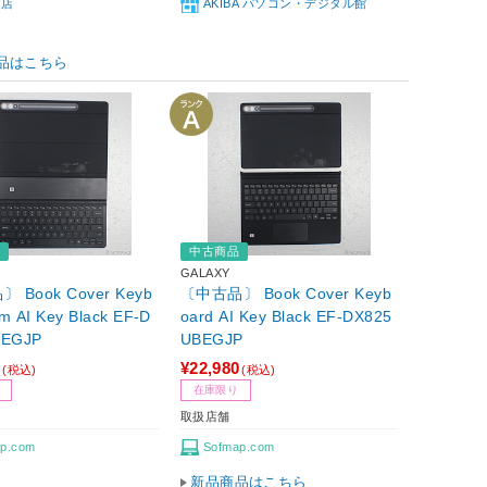
ば店
AKIBA パソコン・デジタル館
品はこちら
品
中古商品
GALAXY
 Book Cover Keyb
〔中古品〕 Book Cover Keyb
im AI Key Black EF-D
oard AI Key Black EF-DX825
BEGJP
UBEGJP
0
¥22,980
(税込)
(税込)
在庫限り
取扱店舗
p.com
Sofmap.com
新品商品はこちら