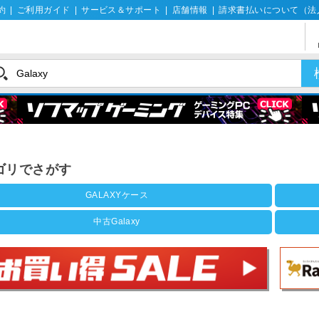
約
|
ご利用ガイド
|
サービス＆サポート
|
店舗情報
|
請求書払いについて（法
ゴリでさがす
GALAXYケース
中古Galaxy