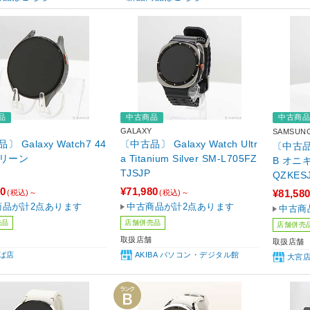
品
中古商品
中古商
GALAXY
SAMSUN
 Galaxy Watch7 44
〔中古品〕 Galaxy Watch Ultr
〔中古品〕
グリーン
a Titanium Silver SM-L705FZ
B オニ
TJSJP
QZKES
ンチ有機E
80
¥71,980
¥81,58
(税込)～
(税込)～
Gen 3 M
商品が計2点あります
中古商品が計2点あります
中古商
laxy／
売品
店舗併売品
店舗併売
SIM］
取扱店舗
取扱店舗
ば店
AKIBA パソコン・デジタル館
大宮