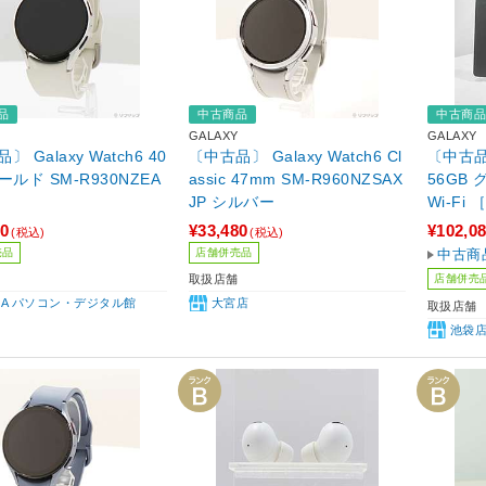
品
中古商品
中古商
GALAXY
GALAXY
 Galaxy Watch6 40
〔中古品〕 Galaxy Watch6 Cl
〔中古品〕 
ールド SM-R930NZEA
assic 47mm SM-R960NZSAX
56GB 
JP シルバー
Wi-Fi
napdra
80
¥33,480
¥102,0
(税込)
(税込)
売品
店舗併売品
中古商
店舗併売
取扱店舗
IBA パソコン・デジタル館
大宮店
取扱店舗
池袋