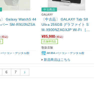
品
中古商品
GALAXY
 Galaxy Watch5 44
〔中古品〕 GALAXY Tab S8
バー SM-R910NZSA
Ultra 256GB グラファイト S
M-X900NZAGXJP Wi-Fi ［1
4.6インチ有機EL／Snapdrag
0
¥85,980
(税込)
(税込)
on-8-Gen-1］
品
店舗併売品
取扱店舗
BA パソコン・デジタル館
AKIBA パソコン・デジタル館
新品商品はこちら
6
7