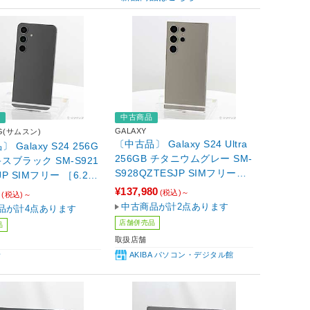
品
中古商品
GALAXY
G(サムスン)
〔中古品〕 Galaxy S24 Ultra
 Galaxy S24 256G
256GB チタニウムグレー SM-
キスブラック SM-S921
S928QZTESJP SIMフリー
JP SIMフリー ［6.2イ
［6.8インチ有機EL／Snapdra
L／Snapdragon 8
¥137,980
0
(税込)～
(税込)～
gon 8 Gen 3 Mobile Platform
obile Platform for Ga
中古商品が計2点あります
品が計4点あります
for Galaxy／RAM:12GB／ナ
RAM:8GB／ナノSIM&e
店舗併売品
品
ノSIM&eSIM］
取扱店舗
AKIBA パソコン・デジタル館
店