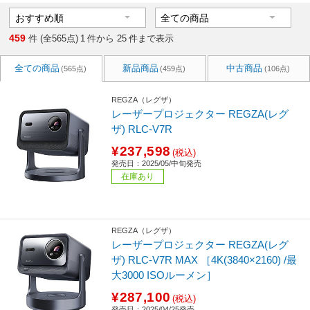
459
件 (全565点)
1
件から
25
件まで表示
全ての商品
新品商品
中古商品
(565点)
(459点)
(106点)
REGZA（レグザ）
レーザープロジェクター REGZA(レグ
ザ) RLC-V7R
¥237,598
(税込)
発売日：2025/05/中旬発売
在庫あり
REGZA（レグザ）
レーザープロジェクター REGZA(レグ
ザ) RLC-V7R MAX ［4K(3840×2160) /最
大3000 ISOルーメン］
¥287,100
(税込)
発売日：2025/04/25発売