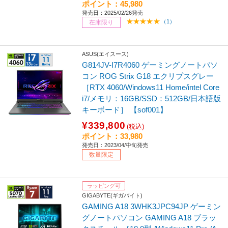
ポイント：45,980
発売日：2025/02/26発売
（1）
在庫限り
ASUS(エイスース)
G814JV-I7R4060 ゲーミングノートパソ
コン ROG Strix G18 エクリプスグレー
［RTX 4060/Windows11 Home/intel Core
i7/メモリ：16GB/SSD：512GB/日本語版
キーボード］ 【sof001】
¥339,800
(税込)
ポイント：33,980
発売日：2023/04/中旬発売
数量限定
ラッピング可
GIGABYTE(ギガバイト)
GAMING A18 3WHK3JPC94JP ゲーミン
グノートパソコン GAMING A18 ブラッ