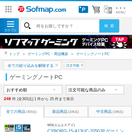
トップ
＞
ゲーミングPC・周辺機器
＞
ゲーミングノートPC
全ての絞り込みを解除する
注文可能
ゲーミングノートPC
248
件 (全303点)
1
件から
25
件まで表示
全ての商品
新品商品
中古商品
(303点)
(105点)
(198点)
MSI(エムエスアイ)
CYBORG-15-A13UC-3250JP ゲーミン