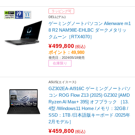
ラッピング可
DELL(デル)
ゲーミングノートパソコン Alienware m1
8 R2 NAM98E-EHLBC ダークメタリッ
クムーン［RTX4070］
¥499,800
(税込)
ポイント：49,980
発売日：2024/05/18発売
在庫限り
ASUS(エイスース)
GZ302EA-AI916C ゲーミングノートパソ
コン ROG Flow Z13 (2025) GZ302 [AMD
Ryzen Al Max+ 395] オフブラック ［13.
4型 /Windows11 Home /メモリ：32GB /
SSD：1TB /日本語版キーボード /2025年
2月モデル］
¥459,800
(税込)