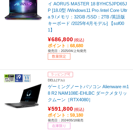
イ AORUS MASTER 18 BYHC5JPD65J
P [18.0型 /Windows11 Pro /intel Core Ultr
a 9 /メモリ：32GB /SSD：2TB /英語版
キーボード /2025年4月モデル] 【sof00
1】
¥686,800
(税込)
ポイント：68,680
発売日：2025/04/上旬発売
数量限定
ラッピング可
DELL(デル)
ゲーミングノートパソコン Alienware m1
8 R2 NAM108E-EHLBC ダークメタリッ
クムーン［RTX4080］
¥591,800
(税込)
ポイント：59,180
発売日：2024/05/18発売
在庫限り