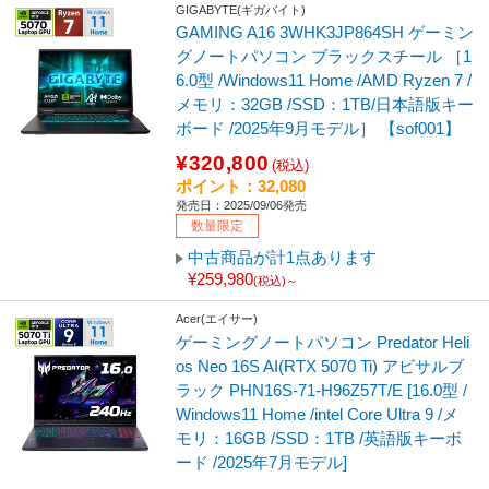
GIGABYTE(ギガバイト)
GAMING A16 3WHK3JP864SH ゲーミン
グノートパソコン ブラックスチール ［1
6.0型 /Windows11 Home /AMD Ryzen 7 /
メモリ：32GB /SSD：1TB/日本語版キー
ボード /2025年9月モデル］ 【sof001】
¥320,800
(税込)
ポイント：32,080
発売日：2025/09/06発売
数量限定
中古商品が計1点あります
¥259,980
(税込)～
Acer(エイサー)
ゲーミングノートパソコン Predator Heli
os Neo 16S AI(RTX 5070 Ti) アビサルブ
ラック PHN16S-71-H96Z57T/E [16.0型 /
Windows11 Home /intel Core Ultra 9 /メ
モリ：16GB /SSD：1TB /英語版キーボ
ード /2025年7月モデル]