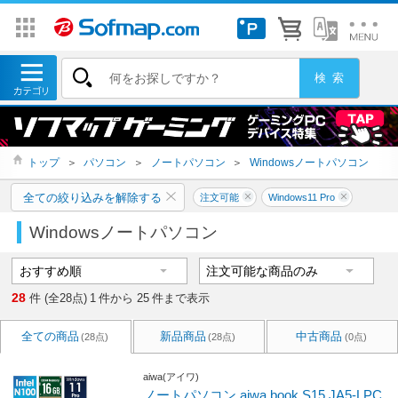
トップ
＞
パソコン
＞
ノートパソコン
＞
Windowsノートパソコン
全ての絞り込みを解除する
注文可能
Windows11 Pro
Windowsノートパソコン
28
件 (全28点)
1
件から
25
件まで表示
全ての商品
新品商品
中古商品
(28点)
(28点)
(0点)
aiwa(アイワ)
ノートパソコン aiwa book S15 JA5-LPC